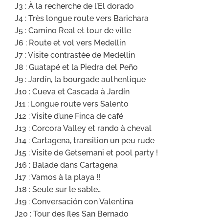
J3 : À la recherche de l’El dorado
J4 : Très longue route vers Barichara
J5 : Camino Real et tour de ville
J6 : Route et vol vers Medellin
J7 : Visite contrastée de Medellin
J8 : Guatapé et la Piedra del Peño
J9 : Jardín, la bourgade authentique
J10 : Cueva et Cascada à Jardín
J11 : Longue route vers Salento
J12 : Visite d’une Finca de café
J13 : Corcora Valley et rando à cheval
J14 : Cartagena, transition un peu rude
J15 : Visite de Getsemani et pool party !
J16 : Balade dans Cartagena
J17 : Vamos à la playa !!
J18 : Seule sur le sable…
J19 : Conversación con Valentina
J20 : Tour des îles San Bernado