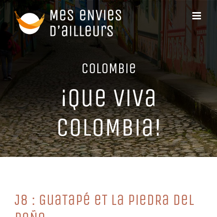
Passer
au
contenu
CoLoMBie
¡Que ViVa
CoLoMBia!
J8 : GuaTaPé eT La PieDRa DeL