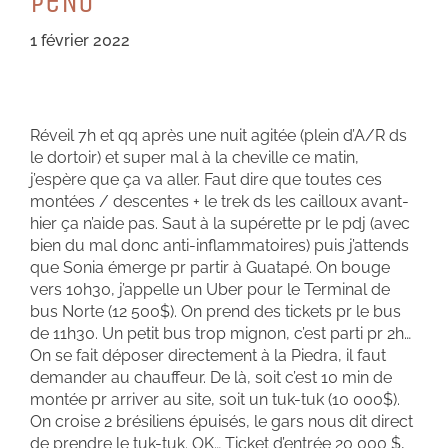
PeÑo
1 février 2022
Réveil 7h et qq après une nuit agitée (plein d’A/R ds
le dortoir) et super mal à la cheville ce matin,
j’espère que ça va aller. Faut dire que toutes ces
montées / descentes + le trek ds les cailloux avant-
hier ça n’aide pas. Saut à la supérette pr le pdj (avec
bien du mal donc anti-inflammatoires) puis j’attends
que Sonia émerge pr partir à Guatapé. On bouge
vers 10h30, j’appelle un Uber pour le Terminal de
bus Norte (12 500$). On prend des tickets pr le bus
de 11h30. Un petit bus trop mignon, c’est parti pr 2h…
On se fait déposer directement à la Piedra, il faut
demander au chauffeur. De là, soit c’est 10 min de
montée pr arriver au site, soit un tuk-tuk (10 000$).
On croise 2 brésiliens épuisés, le gars nous dit direct
de prendre le tuk-tuk. OK… Ticket d’entrée 20 000 $,