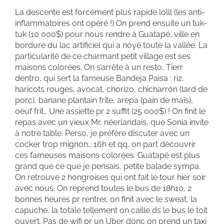
La descente est forcément plus rapide lolll (les anti-
inflammatoires ont opéré !) On prend ensuite un tuk-
tuk (10 000$) pour nous rendre à Guatapé, ville en
bordure du lac artificiel qui a noyé toute la vallée. La
particularité de ce charmant petit village est ses
maisons colorées. On s’arrête à un resto, Tierr
dentro, qui sert la fameuse Bandeja Paisa : riz,
haricots rouges, avocat, chorizo, chicharrón (lard de
porc), banane plantain frite, arepa (pain de maïs),
oeuf frit… Une assiette pr 2 suffit (25 000$) ! On finit le
repas avec un vieux Mr, néerlandais, que Sonia invite
à notre table. Perso, je préfère discuter avec un
cocker trop mignon… 16h et qq, on part découvrir
ces fameuses maisons colorées. Guatapé est plus
grand que ce que je pensais, petite balade sympa.
On retrouve 2 hongroises qui ont fait le tour hier soir
avec nous. On reprend toutes le bus de 18h10, 2
bonnes heures pr rentrer, on finit avec le sweat, la
capuche, la totale tellement on caille ds le bus le toit
ouvert. Pas de wifi pr un Uber donc on prend un taxi