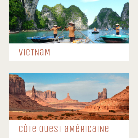
VieTNaM
CôTe oueST aMéRiCaiNe