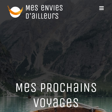
Passer
au
contenu
MeS PRoCHaiNS
VoyaGeS