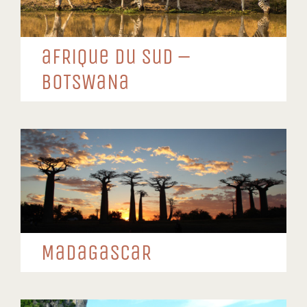
aFRiQue Du SuD –
BoTSWaNa
MaDaGaSCaR