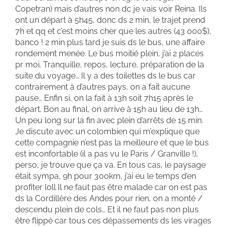
Copetran) mais d’autres non dc je vais voir Reina. Ils
ont un départ à 5h45, donc ds 2 min, le trajet prend
7h et qq et c’est moins cher que les autres (43 000$),
banco ! 2 min plus tard je suis ds le bus, une affaire
rondement menée. Le bus moitié plein, j’ai 2 places
pr moi. Tranquille, repos, lecture, préparation de la
suite du voyage… Il y a des toilettes ds le bus car
contrairement à d’autres pays, on a fait aucune
pause… Enfin si, on la fait à 13h soit 7h15 après le
départ. Bon au final, on arrive à 15h au lieu de 13h…
Un peu long sur la fin avec plein d’arrêts de 15 min.
Je discute avec un colombien qui m’explique que
cette compagnie n’est pas la meilleure et que le bus
est inconfortable (il a pas vu le Paris / Granville !),
perso, je trouve que ça va. En tous cas, le paysage
était sympa, 9h pour 300km, j’ai eu le temps d’en
profiter loll Il ne faut pas être malade car on est pas
ds la Cordillère des Andes pour rien, on a monté /
descendu plein de cols… Et il ne faut pas non plus
être flippé car tous ces dépassements ds les virages