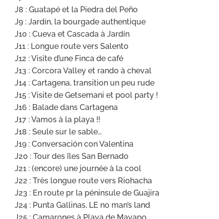
J8 : Guatapé et la Piedra del Peño
J9 : Jardín, la bourgade authentique
J10 : Cueva et Cascada à Jardín
J11 : Longue route vers Salento
J12 : Visite d’une Finca de café
J13 : Corcora Valley et rando à cheval
J14 : Cartagena, transition un peu rude
J15 : Visite de Getsemani et pool party !
J16 : Balade dans Cartagena
J17 : Vamos à la playa !!
J18 : Seule sur le sable…
J19 : Conversación con Valentina
J20 : Tour des îles San Bernado
J21 : (encore) une journée à la cool
J22 : Très longue route vers Riohacha
J23 : En route pr la péninsule de Guajira
J24 : Punta Gallinas, LE no man’s land
J25 : Camarones à Playa de Mayapo