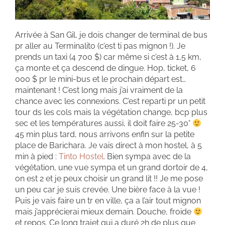
Arrivée à San Gil, je dois changer de terminal de bus
pr aller au Terminalito (c’est ti pas mignon !). Je
prends un taxi (4 700 $) car même si c’est à 1,5 km,
ça monte et ça descend de dingue. Hop, ticket, 6
000 $ pr le mini-bus et le prochain départ est…
maintenant ! C’est long mais j’ai vraiment de la
chance avec les connexions. C’est reparti pr un petit
tour ds les cols mais la végétation change, bcp plus
sec et les températures aussi, il doit faire 25-30°
45 min plus tard, nous arrivons enfin sur la petite
place de Barichara. Je vais direct à mon hostel, à 5
min à pied :
Tinto Hostel
. Bien sympa avec de la
végétation, une vue sympa et un grand dortoir de 4,
on est 2 et je peux choisir un grand lit !! Je me pose
un peu car je suis crevée. Une bière face à la vue !
Puis je vais faire un tr en ville, ça a l’air tout mignon
mais j’apprécierai mieux demain. Douche, froide
et repos. Ce long trajet qui a duré 2h de plus que