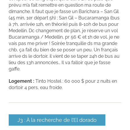
prévu m’a fait remettre en question ma route de
dimanche. Il faut que je fasse un Barichara – San Gil
(45 min, 1er départ 5h) ; San Gil – Bucaramanga (bus
à 7h, arrivée 12h, en théorie) puis 8-10h de bus pour
Medellin. Dc changement de plan, je réserve un vol
Bucaramanga / Medellin, pr 56 € et 1h de vol, je ne
vais pas me priver ! Soirée tranquille ds ma grande
chb, ça fait du bien de se poser un peu. Un français
arrive ds le dortoir, il vient de se taper 24h de bus au
lieu des 13h annoncées… Il va falloir que je fasse
gaffe.
Logement :
Tinto Hostel : 60 000 $ pour 2 nuits en
dortoir 4 pers, eau froide.
J3 : À la recherche de l’El dorado