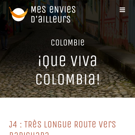
Passer
au
contenu
CoLoMBie
¡Que ViVa
CoLoMBia!
J4 : TRèS LoNGue RouTe VerS