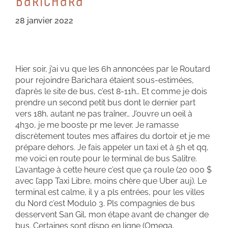
BaRiCHaRa
28 janvier 2022
Hier soir, j’ai vu que les 6h annoncées par le Routard
pour rejoindre Barichara étaient sous-estimées,
d’après le site de bus, c’est 8-11h… Et comme je dois
prendre un second petit bus dont le dernier part
vers 18h, autant ne pas traîner… J’ouvre un oeil à
4h30, je me booste pr me lever. Je ramasse
discrètement toutes mes affaires du dortoir et je me
prépare dehors. Je fais appeler un taxi et à 5h et qq,
me voici en route pour le terminal de bus Salitre.
L’avantage à cette heure c’est que ça roule (20 000 $
avec l’app Taxi Libre, moins chère que Uber auj). Le
terminal est calme, il y a pls entrées, pour les villes
du Nord c’est Modulo 3. Pls compagnies de bus
desservent San Gil, mon étape avant de changer de
bus. Certaines sont dispo en ligne (Omega,