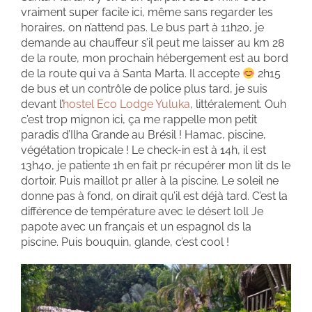
vraiment super facile ici, même sans regarder les
horaires, on n’attend pas. Le bus part à 11h20, je
demande au chauffeur s’il peut me laisser au km 28
de la route, mon prochain hébergement est au bord
de la route qui va à Santa Marta. Il accepte
2h15
de bus et un contrôle de police plus tard, je suis
devant l’
hostel Eco Lodge Yuluka
, littéralement. Ouh
c’est trop mignon ici, ça me rappelle mon petit
paradis d’Ilha Grande au Brésil ! Hamac, piscine,
végétation tropicale ! Le check-in est à 14h, il est
13h40, je patiente 1h en fait pr récupérer mon lit ds le
dortoir. Puis maillot pr aller à la piscine. Le soleil ne
donne pas à fond, on dirait qu’il est déjà tard. C’est la
différence de température avec le désert loll Je
papote avec un français et un espagnol ds la
piscine. Puis bouquin, glande, c’est cool !