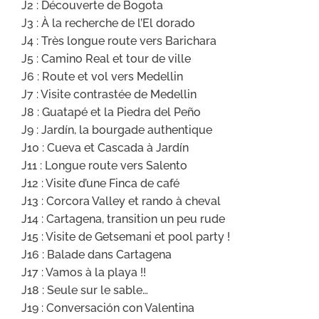
J2 : Découverte de Bogota
J3 : À la recherche de l’El dorado
J4 : Très longue route vers Barichara
J5 : Camino Real et tour de ville
J6 : Route et vol vers Medellin
J7 : Visite contrastée de Medellin
J8 : Guatapé et la Piedra del Peño
J9 : Jardín, la bourgade authentique
J10 : Cueva et Cascada à Jardín
J11 : Longue route vers Salento
J12 : Visite d’une Finca de café
J13 : Corcora Valley et rando à cheval
J14 : Cartagena, transition un peu rude
J15 : Visite de Getsemani et pool party !
J16 : Balade dans Cartagena
J17 : Vamos à la playa !!
J18 : Seule sur le sable…
J19 : Conversación con Valentina