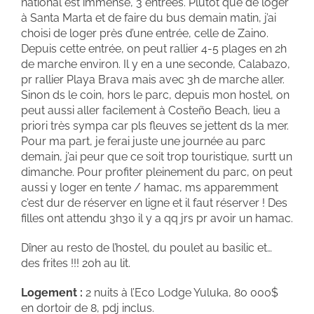
national est immense, 3 entrées. Plutôt que de loger
à Santa Marta et de faire du bus demain matin, j’ai
choisi de loger près d’une entrée, celle de Zaino.
Depuis cette entrée, on peut rallier 4-5 plages en 2h
de marche environ. Il y en a une seconde, Calabazo,
pr rallier Playa Brava mais avec 3h de marche aller.
Sinon ds le coin, hors le parc, depuis mon hostel, on
peut aussi aller facilement à Costeño Beach, lieu a
priori très sympa car pls fleuves se jettent ds la mer.
Pour ma part, je ferai juste une journée au parc
demain, j’ai peur que ce soit trop touristique, surtt un
dimanche. Pour profiter pleinement du parc, on peut
aussi y loger en tente / hamac, ms apparemment
c’est dur de réserver en ligne et il faut réserver ! Des
filles ont attendu 3h30 il y a qq jrs pr avoir un hamac.
Dîner au resto de l’hostel, du poulet au basilic et…
des frites !!! 20h au lit.
Logement :
2 nuits à l’Eco Lodge Yuluka, 80 000$
en dortoir de 8, pdj inclus.