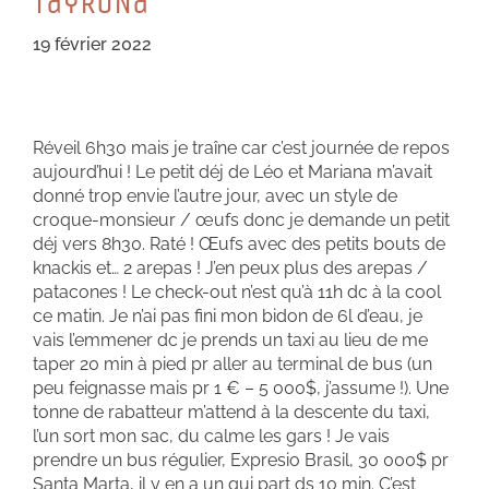
TayRoNa
19 février 2022
Réveil 6h30 mais je traîne car c’est journée de repos
aujourd’hui ! Le petit déj de Léo et Mariana m’avait
donné trop envie l’autre jour, avec un style de
croque-monsieur / œufs donc je demande un petit
déj vers 8h30. Raté ! Œufs avec des petits bouts de
knackis et… 2 arepas ! J’en peux plus des arepas /
patacones ! Le check-out n’est qu’à 11h dc à la cool
ce matin. Je n’ai pas fini mon bidon de 6l d’eau, je
vais l’emmener dc je prends un taxi au lieu de me
taper 20 min à pied pr aller au terminal de bus (un
peu feignasse mais pr 1 € – 5 000$, j’assume !). Une
tonne de rabatteur m’attend à la descente du taxi,
l’un sort mon sac, du calme les gars ! Je vais
prendre un bus régulier, Expresio Brasil, 30 000$ pr
Santa Marta, il y en a un qui part ds 10 min. C’est