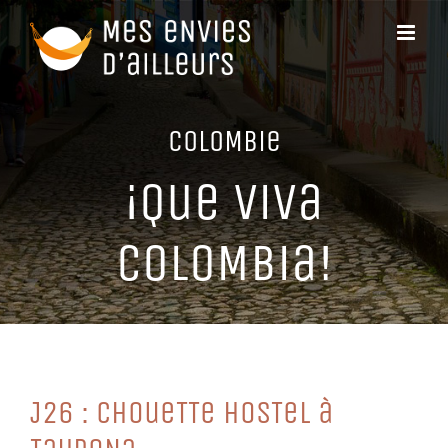
Passer
au
contenu
CoLoMBie
¡Que ViVa
CoLoMBia!
J26 : CHoueTTe HoSTeL à