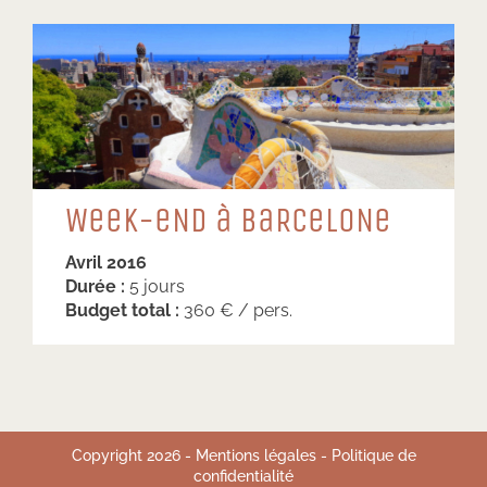
WeeK-eND à BaRCeLoNe
Avril 2016
Durée :
5 jours
Budget total :
360 € / pers.
Copyright
2026
-
Mentions légales
-
Politique de
confidentialité