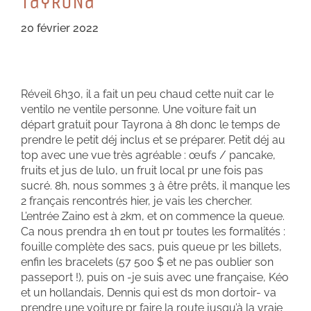
TayRoNa
20 février 2022
Réveil 6h30, il a fait un peu chaud cette nuit car le
ventilo ne ventile personne. Une voiture fait un
départ gratuit pour Tayrona à 8h donc le temps de
prendre le petit déj inclus et se préparer. Petit déj au
top avec une vue très agréable : œufs / pancake,
fruits et jus de lulo, un fruit local pr une fois pas
sucré. 8h, nous sommes 3 à être prêts, il manque les
2 français rencontrés hier, je vais les chercher.
L’entrée Zaino est à 2km, et on commence la queue.
Ca nous prendra 1h en tout pr toutes les formalités :
fouille complète des sacs, puis queue pr les billets,
enfin les bracelets (57 500 $ et ne pas oublier son
passeport !), puis on -je suis avec une française, Kéo
et un hollandais, Dennis qui est ds mon dortoir- va
prendre une voiture pr faire la route jusqu’à la vraie