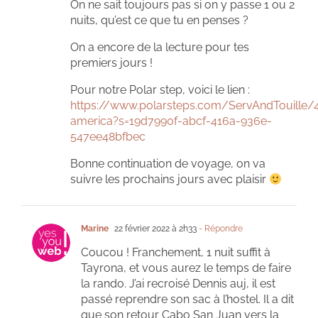
On ne sait toujours pas si on y passe 1 ou 2
nuits, qu’est ce que tu en penses ?
On a encore de la lecture pour tes
premiers jours !
Pour notre Polar step, voici le lien :
https://www.polarsteps.com/ServAndTouille/
america?s=19d7990f-abcf-416a-936e-
547ee48bfbec
Bonne continuation de voyage, on va
suivre les prochains jours avec plaisir
Marine
22 février 2022 à 2h33
- Répondre
Coucou ! Franchement, 1 nuit suffit à
Tayrona, et vous aurez le temps de faire
la rando. J’ai recroisé Dennis auj, il est
passé reprendre son sac à l’hostel. Il a dit
que son retour Cabo San Juan vers la