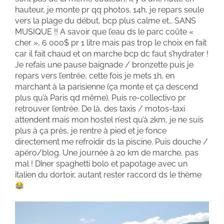
hauteur, je monte pr qq photos. 14h, je repars seule
vers la plage du début, bcp plus calme et… SANS
MUSIQUE !! A savoir que l’eau ds le parc coûte «
cher », 6 000$ pr 1 litre mais pas trop le choix en fait
car il fait chaud et on marche bcp dc faut s’hydrater !
Je refais une pause baignade / bronzette puis je
repars vers l’entrée, cette fois je mets 1h, en
marchant à la parisienne (ça monte et ça descend
plus qu’à Paris qd même). Puis re-collectivo pr
retrouver l’entrée. De là, des taxis / motos-taxi
attendent mais mon hostel n’est qu’à 2km, je ne suis
plus à ça près, je rentre à pied et je fonce
directement me refroidir ds la piscine. Puis douche /
apéro/blog. Une journée à 20 km de marche, pas
mal ! Dîner spaghetti bolo et papotage avec un
italien du dortoir, autant rester raccord ds le thème