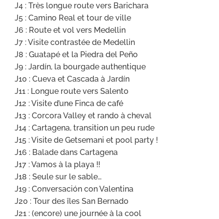
J4 : Très longue route vers Barichara
J5 : Camino Real et tour de ville
J6 : Route et vol vers Medellin
J7 : Visite contrastée de Medellin
J8 : Guatapé et la Piedra del Peño
J9 : Jardín, la bourgade authentique
J10 : Cueva et Cascada à Jardín
J11 : Longue route vers Salento
J12 : Visite d’une Finca de café
J13 : Corcora Valley et rando à cheval
J14 : Cartagena, transition un peu rude
J15 : Visite de Getsemani et pool party !
J16 : Balade dans Cartagena
J17 : Vamos à la playa !!
J18 : Seule sur le sable…
J19 : Conversación con Valentina
J20 : Tour des îles San Bernado
J21 : (encore) une journée à la cool