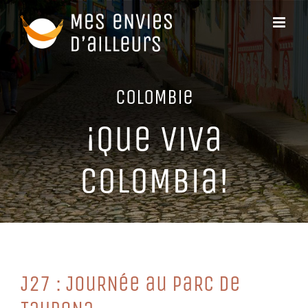
Passer
au
contenu
CoLoMBie
¡Que ViVa
CoLoMBia!
J27 : JouRNée au PaRC De