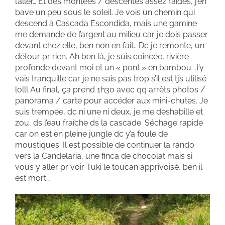
l’aller… Et des montées / descentes assez raides, j’en
bave un peu sous le soleil. Je vois un chemin qui
descend à Cascada Escondida, mais une gamine
me demande de l’argent au milieu car je dois passer
devant chez elle, ben non en fait.. Dc je remonte, un
détour pr rien. Ah ben là, je suis coincée, rivière
profonde devant moi et un « pont » en bambou. J’y
vais tranquille car je ne sais pas trop s’il est tjs utilisé
lolll Au final, ça prend 1h30 avec qq arrêts photos /
panorama / carte pour accéder aux mini-chutes. Je
suis trempée, dc ni une ni deux, je me déshabille et
zou, ds l’eau fraîche ds la cascade. Séchage rapide
car on est en pleine jungle dc y’a foule de
moustiques. Il est possible de continuer la rando
vers la Candelaria, une finca de chocolat mais si
vous y aller pr voir Tuki le toucan apprivoisé, ben il
est mort…