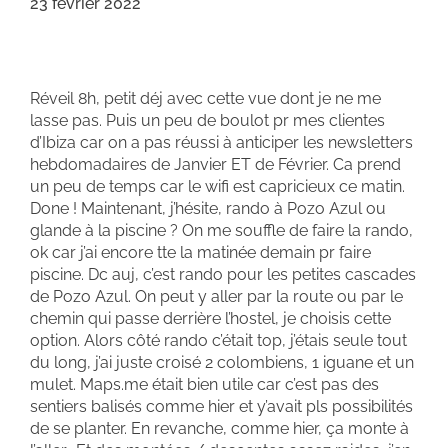
23 février 2022
Réveil 8h, petit déj avec cette vue dont je ne me
lasse pas. Puis un peu de boulot pr mes clientes
d’Ibiza car on a pas réussi à anticiper les newsletters
hebdomadaires de Janvier ET de Février. Ca prend
un peu de temps car le wifi est capricieux ce matin.
Done ! Maintenant, j’hésite, rando à Pozo Azul ou
glande à la piscine ? On me souffle de faire la rando,
ok car j’ai encore tte la matinée demain pr faire
piscine. Dc auj, c’est rando pour les petites cascades
de Pozo Azul. On peut y aller par la route ou par le
chemin qui passe derrière l’hostel, je choisis cette
option. Alors côté rando c’était top, j’étais seule tout
du long, j’ai juste croisé 2 colombiens, 1 iguane et un
mulet. Maps.me était bien utile car c’est pas des
sentiers balisés comme hier et y’avait pls possibilités
de se planter. En revanche, comme hier, ça monte à