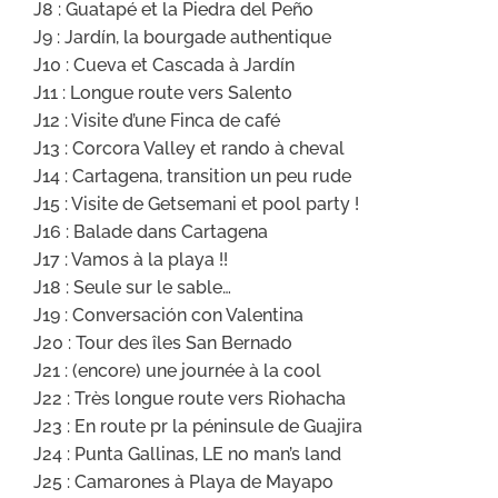
J8 : Guatapé et la Piedra del Peño
J9 : Jardín, la bourgade authentique
J10 : Cueva et Cascada à Jardín
J11 : Longue route vers Salento
J12 : Visite d’une Finca de café
J13 : Corcora Valley et rando à cheval
J14 : Cartagena, transition un peu rude
J15 : Visite de Getsemani et pool party !
J16 : Balade dans Cartagena
J17 : Vamos à la playa !!
J18 : Seule sur le sable…
J19 : Conversación con Valentina
J20 : Tour des îles San Bernado
J21 : (encore) une journée à la cool
J22 : Très longue route vers Riohacha
J23 : En route pr la péninsule de Guajira
J24 : Punta Gallinas, LE no man’s land
J25 : Camarones à Playa de Mayapo