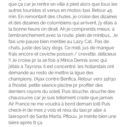
que ça car je rentre en ville à pied alors que tous les
autres touristes st venus en motos-taxi. Retour 45
min. En remontant des chutes, je croise des dizaines
et des dizaines de colombiens qui arrivent, j’y étais à
la bonne heure on dirait. Ah je comprends mieux, à
l’embranchement avec la route, plein de minibus… Je
fais une pause bien méritée au Lazy Cat… Pas de
chats, juste des lazy dogs. Ce midi, jus de mangue
frais encore et ceviche poisson / crevette, délicieux
!! Je croise pr la 2è fois à Minca Dennis avec qui
j’étais à Tayrona. Il est concentré, les hollandais ont
demandé au resto de mettre la ligue des
champions, l’Ajax contre Benfica. Retour vers 15h30
à l’hostel, petite séance piscine pr profiter des
derniers rayons du soleil. Puis douche, douche des
chaussures car je suis tellement crade que jamais
Air France ne me voudra à bord demain lolll Puis
check-in de mes 2 vols et résa du taxi pr aller à
l’aéroport de Santa Marta. Pfiouu, je mérite bien une
bière après tt ça.