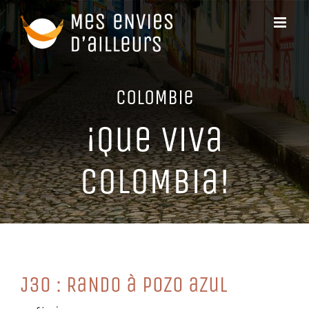
Passer
au
contenu
CoLoMBie
¡Que ViVa
CoLoMBia!
J30 : RaNDo à PoZo aZuL