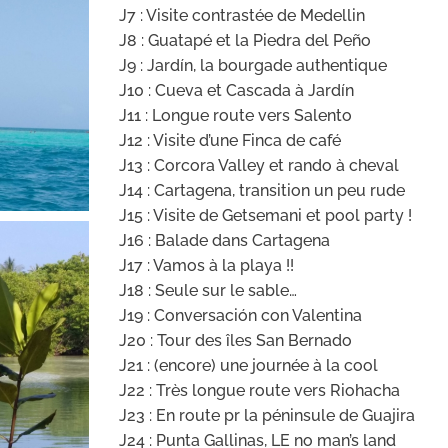
J7 : Visite contrastée de Medellin
J8 : Guatapé et la Piedra del Peño
J9 : Jardín, la bourgade authentique
J10 : Cueva et Cascada à Jardín
J11 : Longue route vers Salento
J12 : Visite d’une Finca de café
J13 : Corcora Valley et rando à cheval
J14 : Cartagena, transition un peu rude
J15 : Visite de Getsemani et pool party !
J16 : Balade dans Cartagena
J17 : Vamos à la playa !!
J18 : Seule sur le sable…
J19 : Conversación con Valentina
J20 : Tour des îles San Bernado
J21 : (encore) une journée à la cool
J22 : Très longue route vers Riohacha
J23 : En route pr la péninsule de Guajira
J24 : Punta Gallinas, LE no man’s land