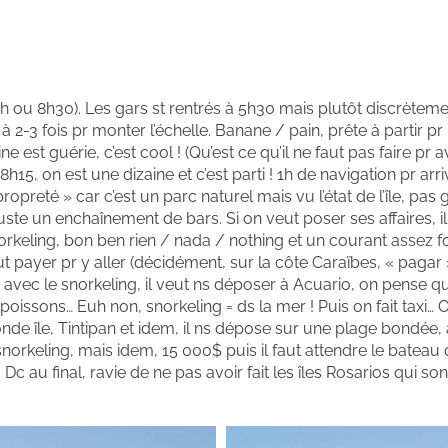
 ou 8h30). Les gars st rentrés à 5h30 mais plutôt discrèteme
 à 2-3 fois pr monter l’échelle. Banane / pain, prête à partir p
 est guérie, c’est cool ! (Qu’est ce qu’il ne faut pas faire pr 
s 8h15, on est une dizaine et c’est parti ! 1h de navigation pr arri
ropreté » car c’est un parc naturel mais vu l’état de l’île, pa
juste un enchaînement de bars. Si on veut poser ses affaires, i
orkeling, bon ben rien / nada / nothing et un courant assez f
ut payer pr y aller (décidément, sur la côte Caraïbes, « pagar
te avec le snorkeling, il veut ns déposer à Acuario, on pense q
poissons… Euh non, snorkeling = ds la mer ! Puis on fait taxi…
de île, Tintipan et idem, il ns dépose sur une plage bondée,
 snorkeling, mais idem, 15 000$ puis il faut attendre le bateau 
. Dc au final, ravie de ne pas avoir fait les îles Rosarios qui so