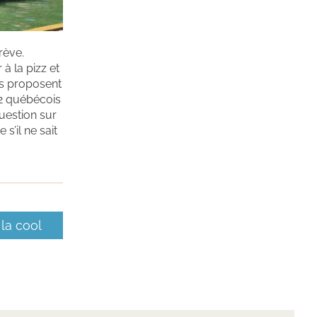
rève.
 à la pizz et
ls proposent
e 2 québécois
uestion sur
 s’il ne sait
 la cool