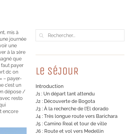
Rechercher:
nt, mis à
r une journée
avoir une
ver à la 1ère
s gagné que
l faut payer
Le SéJouR
ort dc on
 » – payer-
ue c’est un
Introduction
 On dépose /
J1 : Un départ tant attendu
 avec resto
J2 : Découverte de Bogota
qui
J3 : À la recherche de l’El dorado
nt encore
J4 : Très longue route vers Barichara
J5 : Camino Real et tour de ville
J6 : Route et vol vers Medellin