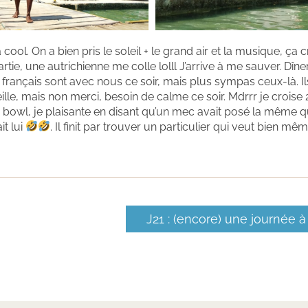
 cool. On a bien pris le soleil + le grand air et la musique, ça c
tie, une autrichienne me colle lolll J’arrive à me sauver. Dîner
e français sont avec nous ce soir, mais plus sympas ceux-là. I
la veille, mais non merci, besoin de calme ce soir. Mdrrr je crois
 bowl, je plaisante en disant qu’un mec avait posé la même q
t lui
. Il finit par trouver un particulier qui veut bien même
J21 : (encore) une journée à