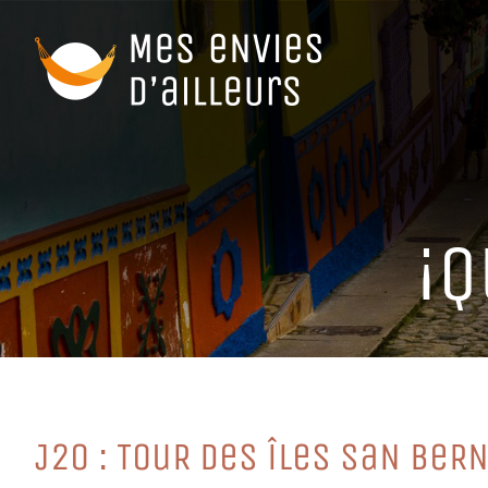
Passer
au
contenu
¡Q
J20 : TouR DeS îLeS SaN BeR