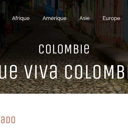
Afrique
Amérique
Asie
Europe
CoLoMBie
ue ViVa CoLoMB
NaDo