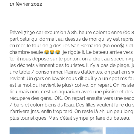
13 février 2022
Réveil 7h30 car excursion à 8h, heure colombienne (dc 8h
part celui qui dormait au dessus de moi qui s’y est repris
en mer, le tour de 3 des îles San Bernardo (60 000$). Céline
chambre seule
, je rigole !). Le bateau arrive ver
île, il nous dépose sur le ponton, on a droit au speech « p
les déchets viennent des touristes. Il n’y a pas de plage, 
une table / consommer. Pleines d’attentes, on part en sn
revient. Un gars en kayak nous dit qu’il y a un spot ms fa
est le mot qui revient le plus). 10h50, on repart. On insis
lieu mais non, c’est un aquarium avec une piscine et des 
récupère des gens… OK… On repart ensuite vers une secon
/ bars et colombiens ds l’eau. Des filles veulent faire du
n’arrivera jms, enfin trop tard. On reste là 2h, un peu long
plus touristiques. Mais c’était sympa pr faire du bateau.