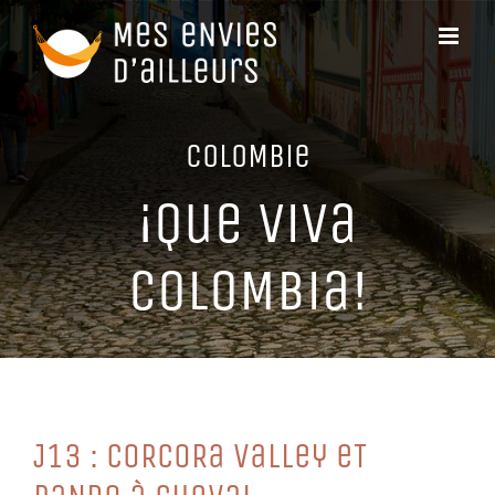
Passer
au
contenu
CoLoMBie
¡Que ViVa
CoLoMBia!
J13 : CoRCoRa VaLLey eT