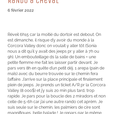
RaNDo à CHeVaL
6 février 2022
Réveil 6h15 car la moitié du dortoir est debout. On
est dimanche, il risque d’y avoir du monde à la
Corcora Valley donc on voulait y aller tôt (Sonia
nous a dit qu’il y avait des jeeps pr y aller à 7h ou
9h). Un embouteillage ds la salle de bains + une
petite flemme me fait les laisser partir devant. Je
pars vers 8h en quête d’un petit déj. 1 arepa (pain de
maïs) avec du beurre trouvée sur le chemin fera
l’affaire. J’arrive sur la place principale et finalement
plein de jeeps. Je prends un ticket A/R pr la Corcora
Valley (8 000$) et j’y suis 20 min plus tard, trop
rapide. Je pars pour la boucle des 2 miradors et non
celle de 5-6h car j’ai une autre rando cet aprèm. Je
suis seule sur le chemin, les palmiers de cire sont
magnifiques, belle balade ! Je repars par le même