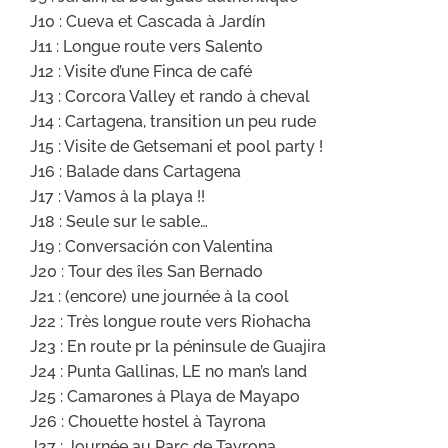
J10 : Cueva et Cascada à Jardín
J11 : Longue route vers Salento
J12 : Visite d’une Finca de café
J13 : Corcora Valley et rando à cheval
J14 : Cartagena, transition un peu rude
J15 : Visite de Getsemani et pool party !
J16 : Balade dans Cartagena
J17 : Vamos à la playa !!
J18 : Seule sur le sable…
J19 : Conversación con Valentina
J20 : Tour des îles San Bernado
J21 : (encore) une journée à la cool
J22 : Très longue route vers Riohacha
J23 : En route pr la péninsule de Guajira
J24 : Punta Gallinas, LE no man’s land
J25 : Camarones à Playa de Mayapo
J26 : Chouette hostel à Tayrona
J27 : Journée au Parc de Tayrona