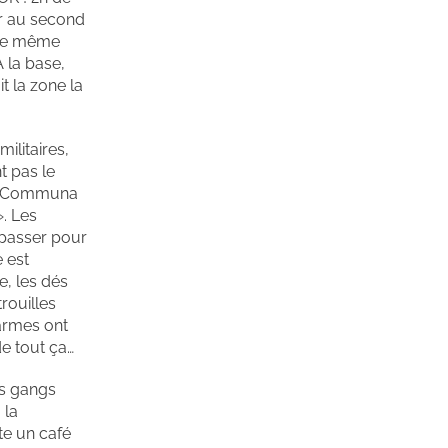
er au second
s le même
 la base,
t la zone la
ilitaires,
t pas le
 la Communa
. Les
t passer pour
 est
e, les dés
rouilles
larmes ont
de tout ça…
es gangs
 la
te un café