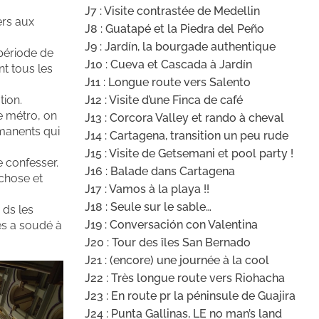
J7 : Visite contrastée de Medellin
ers aux
J8 : Guatapé et la Piedra del Peño
J9 : Jardín, la bourgade authentique
période de
J10 : Cueva et Cascada à Jardín
t tous les
J11 : Longue route vers Salento
tion.
J12 : Visite d’une Finca de café
le métro, on
J13 : Corcora Valley et rando à cheval
ermanents qui
J14 : Cartagena, transition un peu rude
J15 : Visite de Getsemani et pool party !
e confesser.
J16 : Balade dans Cartagena
 chose et
J17 : Vamos à la playa !!
J18 : Seule sur le sable…
 ds les
J19 : Conversación con Valentina
les a soudé à
J20 : Tour des îles San Bernado
J21 : (encore) une journée à la cool
J22 : Très longue route vers Riohacha
J23 : En route pr la péninsule de Guajira
J24 : Punta Gallinas, LE no man’s land