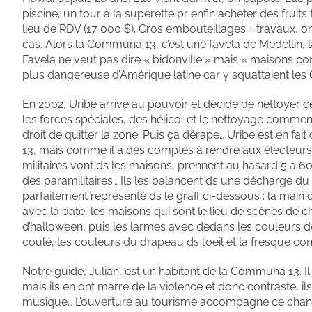
piscine, un tour à la supérette pr enfin acheter des fruit
lieu de RDV (17 000 $). Gros embouteillages + travaux, o
cas. Alors la Communa 13, c’est une favela de Medellin, 
Favela ne veut pas dire « bidonville » mais « maisons cons
plus dangereuse d’Amérique latine car y squattaient les G
En 2002, Uribe arrive au pouvoir et décide de nettoyer ce
les forces spéciales, des hélico, et le nettoyage commence
droit de quitter la zone. Puis ça dérape… Uribe est en fai
13, mais comme il a des comptes à rendre aux électeurs 
militaires vont ds les maisons, prennent au hasard 5 à 60
des paramilitaires… Ils les balancent ds une décharge du q
parfaitement représenté ds le graff ci-dessous : la main
avec la date, les maisons qui sont le lieu de scènes de c
d’halloween, puis les larmes avec dedans les couleurs de
coulé, les couleurs du drapeau ds l’oeil et la fresque con
Notre guide, Julian, est un habitant de la Communa 13. Il n
mais ils en ont marre de la violence et donc contraste, ils s
musique… L’ouverture au tourisme accompagne ce change