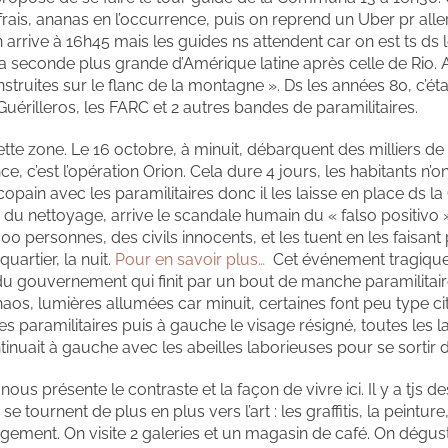
s frais, ananas en l’occurrence, puis on reprend un Uber pr all
n arrive à 16h45 mais les guides ns attendent car on est ts d
la seconde plus grande d’Amérique latine après celle de Rio. A
truites sur le flanc de la montagne ». Ds les années 80, c’étai
uérilleros, les FARC et 2 autres bandes de paramilitaires.
tte zone. Le 16 octobre, à minuit, débarquent des milliers de m
, c’est l’opération Orion. Cela dure 4 jours, les habitants n’on
t copain avec les paramilitaires donc il les laisse en place ds
du nettoyage, arrive le scandale humain du « falso positivo »
00 personnes, des civils innocents, et les tuent en les faisan
uartier, la nuit.
Pour en savoir plus…
Cet événement tragique
 du gouvernement qui finit par un bout de manche paramilitair
haos, lumières allumées car minuit, certaines font peu type cit
s paramilitaires puis à gauche le visage résigné, toutes les 
tinuait à gauche avec les abeilles laborieuses pour se sortir 
ous présente le contraste et la façon de vivre ici. Il y a tjs d
e tournent de plus en plus vers l’art : les graffitis, la peinture,
ment. On visite 2 galeries et un magasin de café. On dégus