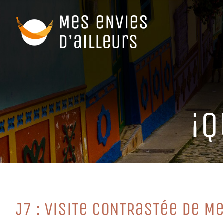
Passer
au
contenu
¡Q
J7 : ViSiTe CoNTRaSTée De M