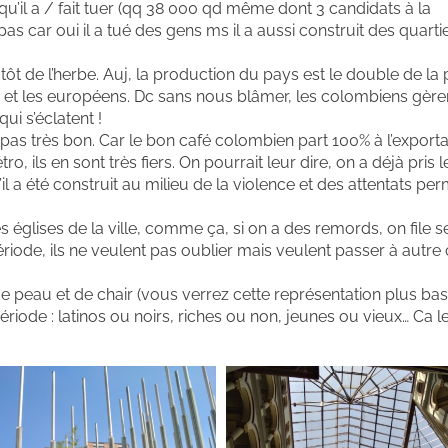
 qu’il a / fait tuer (qq 38 000 qd même dont 3 candidats à la
 pas car oui il a tué des gens ms il a aussi construit des quarti
 de l’herbe. Auj, la production du pays est le double de la 
et les européens. Dc sans nous blâmer, les colombiens gèren
ui s’éclatent !
pas très bon. Car le bon café colombien part 100% à l’exporta
o, ils en sont très fiers. On pourrait leur dire, on a déjà pris 
 qu’il a été construit au milieu de la violence et des attentats p
es églises de la ville, comme ça, si on a des remords, on file s
ériode, ils ne veulent pas oublier mais veulent passer à autre
e peau et de chair (vous verrez cette représentation plus bas
 période : latinos ou noirs, riches ou non, jeunes ou vieux… Ca 