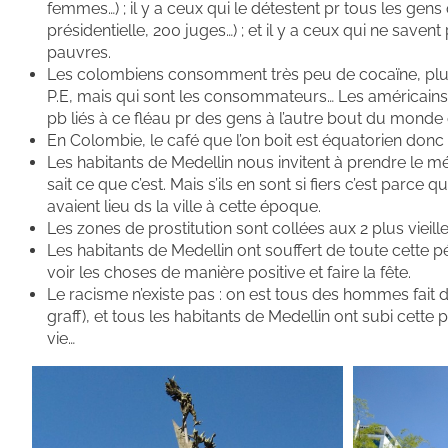
femmes…) ; il y a ceux qui le détestent pr tous les gens
présidentielle, 200 juges…) ; et il y a ceux qui ne savent
pauvres.
Les colombiens consomment très peu de cocaïne, plutôt
P.E, mais qui sont les consommateurs… Les américains 
pb liés à ce fléau pr des gens à l’autre bout du monde q
En Colombie, le café que l’on boit est équatorien donc 
Les habitants de Medellin nous invitent à prendre le métr
sait ce que c’est. Mais s’ils en sont si fiers c’est parce
avaient lieu ds la ville à cette époque.
Les zones de prostitution sont collées aux 2 plus vieill
Les habitants de Medellin ont souffert de toute cette p
voir les choses de manière positive et faire la fête.
Le racisme n’existe pas : on est tous des hommes fait d
graff), et tous les habitants de Medellin ont subi cette
vie…