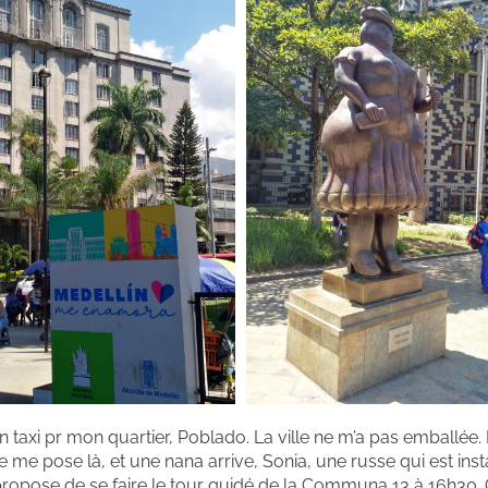
n taxi pr mon quartier, Poblado. La ville ne m’a pas emballée.
Je me pose là, et une nana arrive, Sonia, une russe qui est inst
e propose de se faire le tour guidé de la Communa 13 à 16h30. 