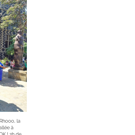
 Rhooo, la
allée à
OK ! 2h de