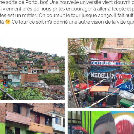
e sorte de Porto, bof. Une nouvelle université vient d’ouvrir p
 viennent près de nous pr les encourager à aller à l’école et p
tes est un métier… On poursuit le tour jusque 20h30, il fait nui
 là
Ce tour ce soit m’a donné une autre vision de la ville qu