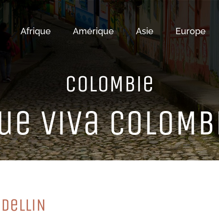
Afrique
Amérique
Asie
Europe
CoLoMBie
ue ViVa CoLoMB
eDeLLiN