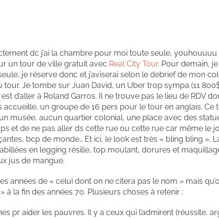
ctement dc j’ai la chambre pour moi toute seule, youhouuuu !!
ur un tour de ville gratuit avec
Real City Tour
. Pour demain, je
eule, je réserve donc et j’aviserai selon le debrief de mon col
u tour. Je tombe sur Juan David, un Uber trop sympa (11 800$)
est d’aller à Roland Garros. Il ne trouve pas le lieu de RDV d
us accueille, un groupe de 16 pers pour le tour en anglais. Ce
 aucun musée, aucun quartier colonial, une place avec des statu
emps et de ne pas aller ds cette rue ou cette rue car même le j
es, bcp de monde… Et ici, le look est très « bling bling ». L
billées en legging résille, top moulant, dorures et maquillag
eux jus de mangue.
 des années de « celui dont on ne citera pas le nom » mais qu
 » à la fin des années 70. Plusieurs choses à retenir :
hes pr aider les pauvres. Il y a ceux qui l’admirent (réussite, ar