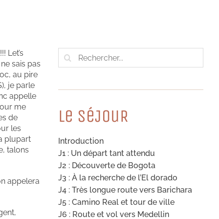
Rechercher:
! Let’s
 ne sais pas
oc, au pire
, je parle
onc appelle
 tour me
Le SéJouR
es de
our les
a plupart
Introduction
e, talons
J1 : Un départ tant attendu
J2 : Découverte de Bogota
J3 : À la recherche de l’El dorado
’on appelera
J4 : Très longue route vers Barichara
J5 : Camino Real et tour de ville
gent,
J6 : Route et vol vers Medellin