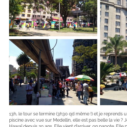
13h, le tour se termine (3h30 qd même !) et je reprends u
piscine avec vue sur Medellin, elle est pas belle la vie ? 
Hawaï depuis 20 ans. Elle vient d’arriver, on papote. Ell