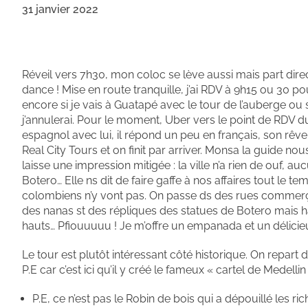
31 janvier 2022
Réveil vers 7h30, mon coloc se lève aussi mais part dire
dance ! Mise en route tranquille, j’ai RDV à 9h15 ou 30 po
encore si je vais à Guatapé avec le tour de l’auberge ou s
j’annulerai. Pour le moment, Uber vers le point de RDV d
espagnol avec lui, il répond un peu en français, son rêve 
Real City Tours et on finit par arriver. Monsa la guide no
laisse une impression mitigée : la ville n’a rien de ouf,
Botero… Elle ns dit de faire gaffe à nos affaires tout le t
colombiens n’y vont pas. On passe ds des rues commerçant
des nanas st des répliques des statues de Botero mais ha
hauts… Pfiouuuuu ! Je m’offre un empanada et un délici
Le tour est plutôt intéressant côté historique. On repart
P.E car c’est ici qu’il y créé le fameux « cartel de Medellin
P.E, ce n’est pas le Robin de bois qui a dépouillé les ric