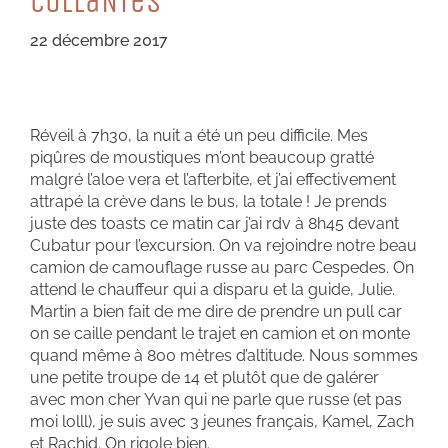
CoLLaNTeS
22 décembre 2017
Réveil à 7h30, la nuit a été un peu difficile. Mes
piqûres de moustiques m’ont beaucoup gratté
malgré l’aloe vera et l’afterbite, et j’ai effectivement
attrapé la crève dans le bus, la totale ! Je prends
juste des toasts ce matin car j’ai rdv à 8h45 devant
Cubatur pour l’excursion. On va rejoindre notre beau
camion de camouflage russe au parc Cespedes. On
attend le chauffeur qui a disparu et la guide, Julie.
Martin a bien fait de me dire de prendre un pull car
on se caille pendant le trajet en camion et on monte
quand même à 800 mètres d’altitude. Nous sommes
une petite troupe de 14 et plutôt que de galérer
avec mon cher Yvan qui ne parle que russe (et pas
moi lolll), je suis avec 3 jeunes français, Kamel, Zach
et Rachid. On rigole bien.