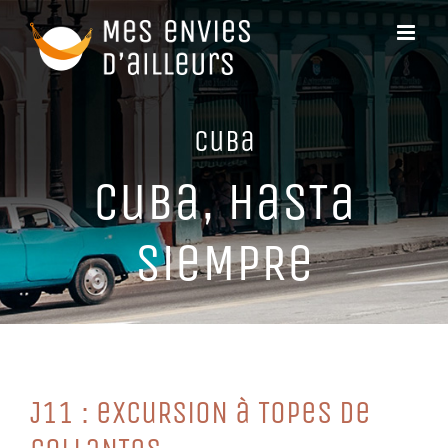
Passer
au
contenu
CuBa
CuBa, HaSTa
SieMPRe
J11 : eXCuRSioN à ToPeS De