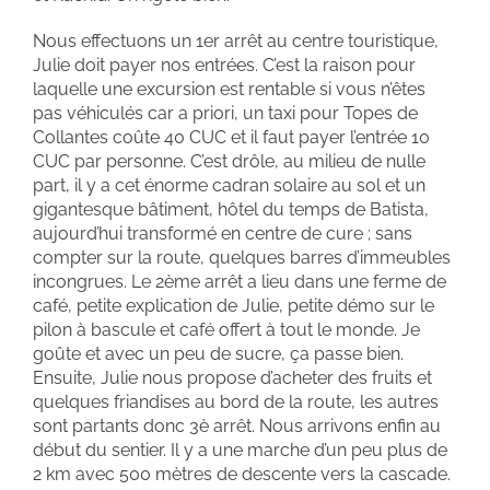
Nous effectuons un 1er arrêt au centre touristique,
Julie doit payer nos entrées. C’est la raison pour
laquelle une excursion est rentable si vous n’êtes
pas véhiculés car a priori, un taxi pour Topes de
Collantes coûte 40 CUC et il faut payer l’entrée 10
CUC par personne. C’est drôle, au milieu de nulle
part, il y a cet énorme cadran solaire au sol et un
gigantesque bâtiment, hôtel du temps de Batista,
aujourd’hui transformé en centre de cure ; sans
compter sur la route, quelques barres d’immeubles
incongrues. Le 2ème arrêt a lieu dans une ferme de
café, petite explication de Julie, petite démo sur le
pilon à bascule et café offert à tout le monde. Je
goûte et avec un peu de sucre, ça passe bien.
Ensuite, Julie nous propose d’acheter des fruits et
quelques friandises au bord de la route, les autres
sont partants donc 3è arrêt. Nous arrivons enfin au
début du sentier. Il y a une marche d’un peu plus de
2 km avec 500 mètres de descente vers la cascade.