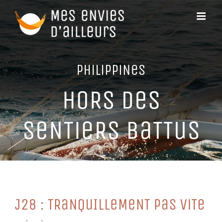
Passer
au
contenu
PHiLiPPiNeS
HoRS DeS
SeNTieRS BaTTuS
J28 : TRaNQuILLeMeNT PaS ViTe