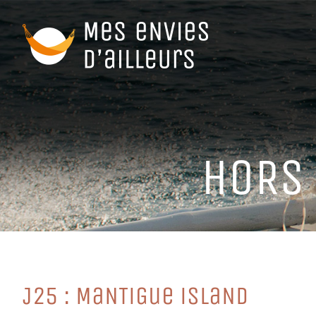
Passer
au
contenu
HoRS 
J25 : MaNTiGue iSLaND