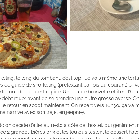
rkeling, le long du tombant, c’est top ! Je vois même une tortu
s de guide de snorkeling (prétextant parfois du courant) pr vo
 le tour de l’île, c’est rapide. Un peu de bronzette et il est l’he
 de débarquer avant de se prendre une autre grosse averse. On 
er le retour en scoot maintenant. On repart vers 16h30, ça va 
 n’arrive avec son trajet en jeepney.
 dc on décide d’aller au resto à côté de l’hostel, qui gentiment
c 2 grandes bières pr 3 et les loulous testent le dessert halo
espagnol au top pr le coucher de soleil et la bouffe, à 20 