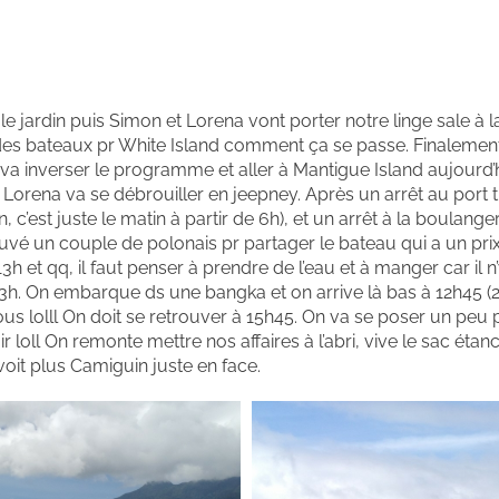
s le jardin puis Simon et Lorena vont porter notre linge sale à l
art des bateaux pr White Island comment ça se passe. Finalement
a inverser le programme et aller à Mantigue Island aujourd’h
Lorena va se débrouiller en jeepney. Après un arrêt au port tr
 c’est juste le matin à partir de 6h), et un arrêt à la boulanger
ouvé un couple de polonais pr partager le bateau qui a un prix
 et qq, il faut penser à prendre de l’eau et à manger car il n’
ter 3h. On embarque ds une bangka et on arrive là bas à 12h45 
s lolll On doit se retrouver à 15h45. On va se poser un peu p
r loll On remonte mettre nos affaires à l’abri, vive le sac étan
oit plus Camiguin juste en face.