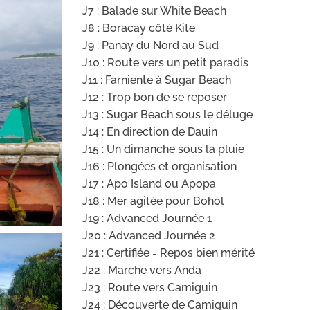
J7 : Balade sur White Beach
J8 : Boracay côté Kite
J9 : Panay du Nord au Sud
J10 : Route vers un petit paradis
J11 : Farniente à Sugar Beach
J12 : Trop bon de se reposer
J13 : Sugar Beach sous le déluge
J14 : En direction de Dauin
J15 : Un dimanche sous la pluie
J16 : Plongées et organisation
J17 : Apo Island ou Apopa
J18 : Mer agitée pour Bohol
J19 : Advanced Journée 1
J20 : Advanced Journée 2
J21 : Certifiée = Repos bien mérité
J22 : Marche vers Anda
J23 : Route vers Camiguin
J24 : Découverte de Camiguin