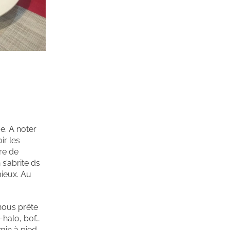
e. A noter
ir les
ure de
s’abrite ds
mieux. Au
 nous prête
-halo, bof…
min à pied