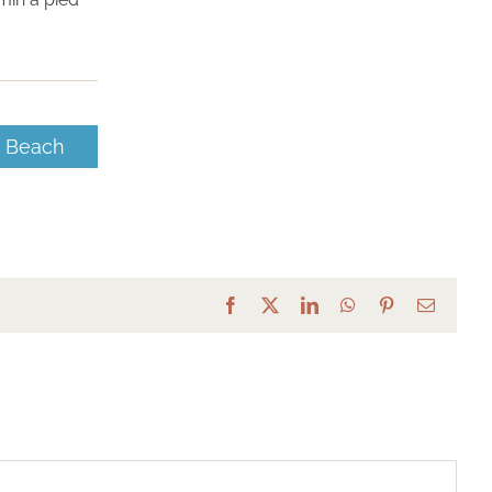
o Beach
Facebook
X
LinkedIn
WhatsApp
Pinterest
Email