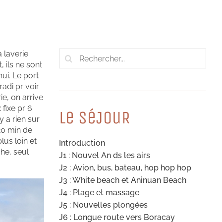
Rechercher:
a laverie
, ils ne sont
ui. Le port
adi pr voir
ie, on arrive
 fixe pr 6
Le SéJouR
y a rien sur
(20 min de
lus loin et
Introduction
che, seul
J1 : Nouvel An ds les airs
J2 : Avion, bus, bateau, hop hop hop
J3 : White beach et Aninuan Beach
J4 : Plage et massage
J5 : Nouvelles plongées
J6 : Longue route vers Boracay