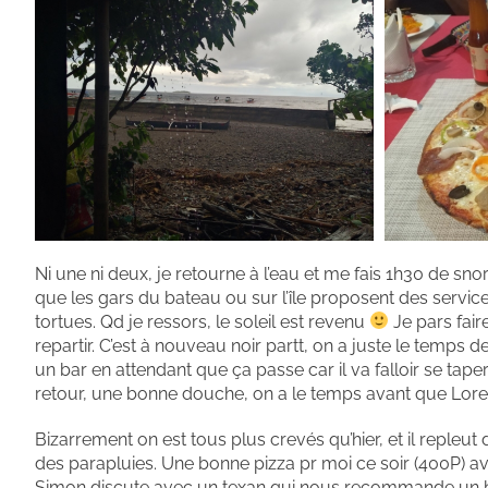
Ni une ni deux, je retourne à l’eau et me fais 1h30 de sno
que les gars du bateau ou sur l’île proposent des service
tortues. Qd je ressors, le soleil est revenu
Je pars faire
repartir. C’est à nouveau noir partt, on a juste le temps
un bar en attendant que ça passe car il va falloir se tap
retour, une bonne douche, on a le temps avant que Lorena
Bizarrement on est tous plus crevés qu’hier, et il repleut
des parapluies. Une bonne pizza pr moi ce soir (400P) ave
Simon discute avec un texan qui nous recommande un bar 