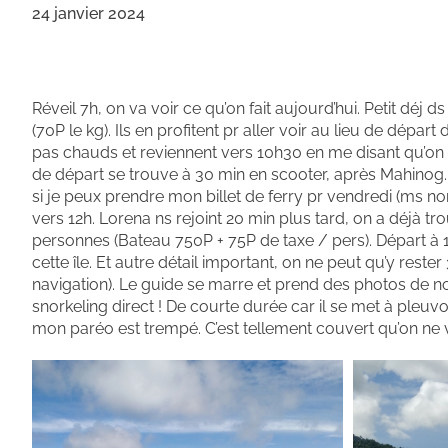
24 janvier 2024
Réveil 7h, on va voir ce qu’on fait aujourd’hui. Petit déj d
(70P le kg). Ils en profitent pr aller voir au lieu de dép
pas chauds et reviennent vers 10h30 en me disant qu’on v
de départ se trouve à 30 min en scooter, après Mahinog. 
si je peux prendre mon billet de ferry pr vendredi (ms non,
vers 12h. Lorena ns rejoint 20 min plus tard, on a déjà tr
personnes (Bateau 750P + 75P de taxe / pers). Départ à 13h
cette île. Et autre détail important, on ne peut qu’y res
navigation). Le guide se marre et prend des photos de nou
snorkeling direct ! De courte durée car il se met à pleuvoi
mon paréo est trempé. C’est tellement couvert qu’on ne v