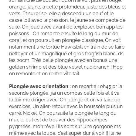
sur sa fiche de couleur qu’on ne voit plus le rouge,
orange, jaune, à cette profondeur, juste des bleus et
verts. Et surprise, elle a descendu un oeuf et le
casse loll avec la pression, le jaune se compacte de
suite. On joue avec avant de l’exploser, bon app les
poissons ! On remonte ensuite le long du mur de
corail et on poursuit en plongée classique. On voit
notamment une tortue Hawksbill en train de se faire
nettoyer et un magnifique et gros frogfish blanc, ds
les 20cm. Très belle plongée avec en bonus une
golden shrimp et des blue velvet nudibranch ! Hop
on remonte et on rentre vite fait.
Plongée avec orientation :
on repart à 10h45 pr la
seconde plongée, j’ai un compas cette fois et il va
falloir me diriger avec. On plonge et on va faire qq
exercices. Un aller-retour avec la boussole puis un
carré. Nickel. On poursuite la plongée le long du
mur, le but est de trouver des hippocampes
pygmées, mon rêve ! Ils sont sur une gorgone ms
même avec la loupe, c’est super dur à voir !! Ils ne