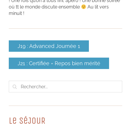
! Une fois qu’on a tous fini, apéro ! Une bonne soirée
où tt le monde discute ensemble
Au lit vers
minuit !
J19 : Advanced Journée 1
J21 : Certifiée = Repos bien mérité
Rechercher:
Le SéJouR