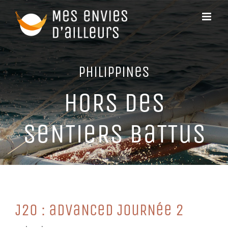
Passer
au
contenu
PHiLiPPiNeS
HoRS DeS
SeNTieRS BaTTuS
J20 : aDVaNCeD JouRNée 2