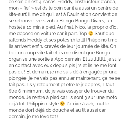
ce soir, on est 4 nanas. Freddy, l’instructeur d’Anda,
mon « fief » est ds le coin car il a aussi un centre de
kite-surf. Il me dit qu’il est à Dauin et on convient de
se retrouver vers 20h à Bongo Bongo Divers, un
hostel à 10 min à pied. Au final, Nico, le proprio d’ici,
me dépose en voiture car il part. Top
Sauf que
j’attends Freddy et ses potes 1h lollll Philippino time !
Ils arrivent enfin, crevés de leur journée de kite. On
boit un coup vite fait et ils me disent que Bongo
organise une sortie à Apo demain. Et zutttttttt, je suis
en contact avec eux depuis pls jrs et ils ne me l’ont
pas dit ! Et demain, je me suis déjà engagée pr une
plongée, je ne vais pas annuler maintenant, ça ne se
fait pas… Ils y retournent pt être le jr d’après, il faut
être 6 minimum, dc je vais essayer de trouver du
monde. Je rentre à pied car ils sont 3 sur une moto
déjà loll Philippino style
J’arrive à 22h, tout le
monde dort déjà dc douche et au lit aussi car
demain, je me lève tôt !