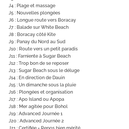
J4 : Plage et massage
J5 : Nouvelles plongées
J6 : Longue route vers Boracay
J7 : Balade sur White Beach
J8 : Boracay côté Kite
J9 : Panay du Nord au Sud
J10 : Route vers un petit paradis
J11 : Farniente à Sugar Beach
J12 : Trop bon de se reposer
J13 : Sugar Beach sous le déluge
J14 : En direction de Dauin
J15 : Un dimanche sous la pluie
J16 : Plongées et organisation
J17 : Apo Island ou Apopa
J18 : Mer agitée pour Bohol
J19 : Advanced Journée 1
J20 : Advanced Journée 2
J21 : Certifiée = Repos bien mérité