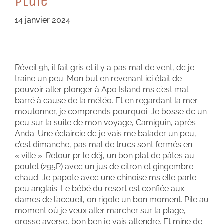
PLuie
14 janvier 2024
Réveil 9h, il fait gris et il y a pas mal de vent, dc je
traîne un peu. Mon but en revenant ici était de
pouvoir aller plonger à Apo Island ms c’est mal
barré à cause de la météo. Et en regardant la mer
moutonner, je comprends pourquoi. Je bosse dc un
peu sur la suite de mon voyage, Camiguin, après
Anda. Une éclaircie dc je vais me balader un peu,
c’est dimanche, pas mal de trucs sont fermés en
« ville ». Retour pr le déj, un bon plat de pâtes au
poulet (295P) avec un jus de citron et gingembre
chaud. Je papote avec une chinoise ms elle parle
peu anglais. Le bébé du resort est confiée aux
dames de l’accueil, on rigole un bon moment. Pile au
moment où je veux aller marcher sur la plage,
grosse averse, bon ben je vais attendre. Et mine de