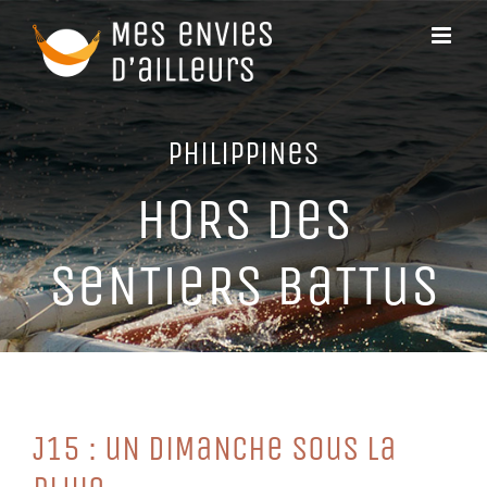
Passer
au
contenu
PHiLiPPiNeS
HoRS DeS
SeNTieRS BaTTuS
J15 : uN DiMaNCHe SouS La