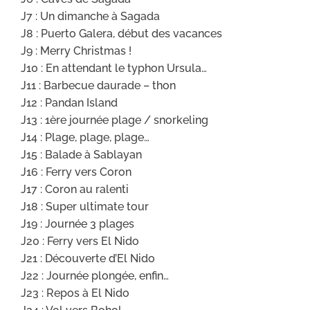
J7 : Un dimanche à Sagada
J8 : Puerto Galera, début des vacances
J9 : Merry Christmas !
J10 : En attendant le typhon Ursula…
J11 : Barbecue daurade – thon
J12 : Pandan Island
J13 : 1ère journée plage / snorkeling
J14 : Plage, plage, plage…
J15 : Balade à Sablayan
J16 : Ferry vers Coron
J17 : Coron au ralenti
J18 : Super ultimate tour
J19 : Journée 3 plages
J20 : Ferry vers El Nido
J21 : Découverte d’El Nido
J22 : Journée plongée, enfin…
J23 : Repos à El Nido