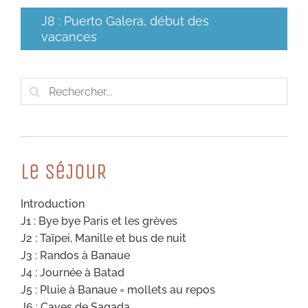
J8 : Puerto Galera, début des
vacances
Rechercher:
Le SéJouR
Introduction
J1 : Bye bye Paris et les grèves
J2 : Taïpei, Manille et bus de nuit
J3 : Randos à Banaue
J4 : Journée à Batad
J5 : Pluie à Banaue = mollets au repos
J6 : Caves de Sagada