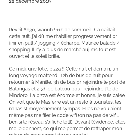
22 décembre 2019
Réveil 6h30, waouh ! 11h de sommeil… Ca caillait
cette nuit, j’ai dû me rhabiller progressivement pr
finir en pull / jogging / écharpe. Matinée balade /
shopping. Il n’y a plus de marché auj ms tout est
ouvert et le soleil brille.
Ce midi, une folie, pizza !! Cette nuit et demain, un
long voyage m’attend : 12h de bus de nuit pour
retourner à Manille, 3h de bus pr rejoindre le port de
Batangas et 2-3h de bateau pour rejoindre l’île de
Mindoro. La pizza est énorme et bonne, je suis calée.
On voit que le Masferre est un resto à touristes, les
nanas st moyennement sympas. Elles ne voulaient
même pas me filer le code wifi (on n’a pas de wifi…
ben si le réseau s’affiche lolll). Devant l’évidence, elles
me le donnent, ce qui me permet de rattraper mon