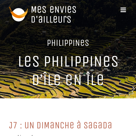
Passer
au
contenu
PHiLiPPiNeS
LeS PHiLiPPiNeS
D’îLe eN îLe
J7 : uN DiMaNCHe à SaGaDa