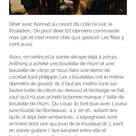
Dîner avec Konrad au resort d’à côté ce soir, le
Poséidon… On peut dîner tôt (dernière commande
max 19h et c’est moins cher qu’à 1peace). Les filles y
vont aussi.
Alors, on rentre et la soirée dérape déjà à 20h30…
Anthony a acheté une bouteille de rhum et une
bouteille de citron pr nous faire une démo de
cocktail tradi philippin. Les 2 bouteilles ont le même
diamètre de goulot, dc il faut les mettre l’une sur
l’autre (celle de citron au dessus) et l’échange se fait…
sauf qu’il n’a pas acheté la bonne marque / taille de
bouteille de rhum… Du coup, ils l’ont bue avec Louise
(une toubib de Bordeaux)… à 2, en 2h… autant dire
qu’ils st déjà bien ambiancés… 2 espagnoles sont
arrivées dont une qui joue de la musique dc c parti
en soirée guitare / live karaoké entre elle et