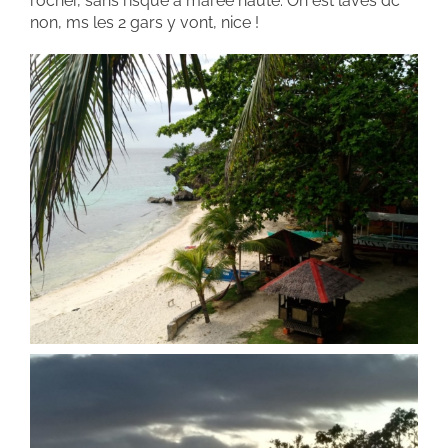
rocher, sans risque à marée haute. On est lavés dc
non, ms les 2 gars y vont, nice !