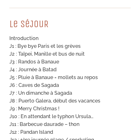
Le SéJouR
Introduction
J1 : Bye bye Paris et les grèves
J2 : Taïpei, Manille et bus de nuit
J3 : Randos à Banaue
J4 : Journée à Batad
J5 : Pluie à Banaue = mollets au repos
J6 : Caves de Sagada
J7 : Un dimanche à Sagada
J8 : Puerto Galera, début des vacances
J9 : Merry Christmas !
J10 : En attendant le typhon Ursula…
J11 : Barbecue daurade – thon
J12 : Pandan Island
J13 : 1ère journée plage / snorkeling