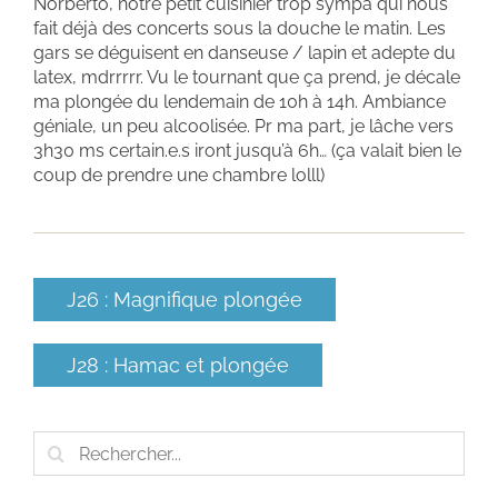
Norberto, notre petit cuisinier trop sympa qui nous
fait déjà des concerts sous la douche le matin. Les
gars se déguisent en danseuse / lapin et adepte du
latex, mdrrrrr. Vu le tournant que ça prend, je décale
ma plongée du lendemain de 10h à 14h. Ambiance
géniale, un peu alcoolisée. Pr ma part, je lâche vers
3h30 ms certain.e.s iront jusqu’à 6h… (ça valait bien le
coup de prendre une chambre lolll)
J26 : Magnifique plongée
J28 : Hamac et plongée
Rechercher: