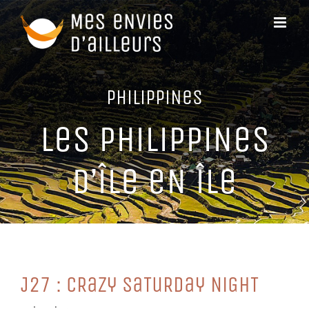
Passer
au
contenu
PHiLiPPiNeS
LeS PHiLiPPiNeS
D’îLe eN îLe
J27 : CRaZy SaTuRDay NiGHT