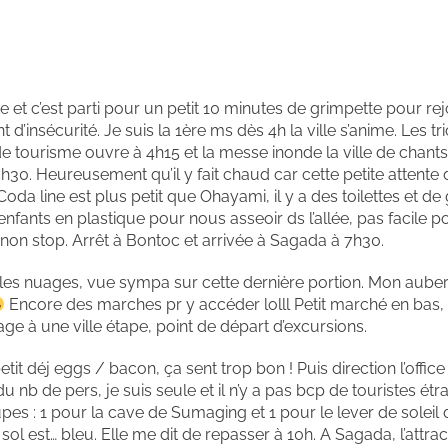
te et c’est parti pour un petit 10 minutes de grimpette pour re
 d’insécurité. Je suis la 1ère ms dès 4h la ville s’anime. Les tr
 de tourisme ouvre à 4h15 et la messe inonde la ville de chant
h30. Heureusement qu’il y fait chaud car cette petite attente
Coda line est plus petit que Ohayami, il y a des toilettes et de
nfants en plastique pour nous asseoir ds l’allée, pas facile po
non stop. Arrêt à Bontoc et arrivée à Sagada à 7h30.
ue les nuages, vue sympa sur cette dernière portion. Mon auber
Encore des marches pr y accéder lolll Petit marché en bas, c
ge à une ville étape, point de départ d’excursions.
t déj eggs / bacon, ça sent trop bon ! Puis direction l’office
nb de pers, je suis seule et il n’y a pas bcp de touristes étr
es : 1 pour la cave de Sumaging et 1 pour le lever de soleil 
ol est… bleu. Elle me dit de repasser à 10h. A Sagada, l’attrac