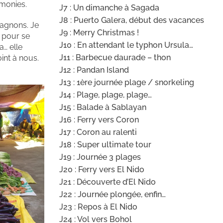
émonies.
J7 : Un dimanche à Sagada
J8 : Puerto Galera, début des vacances
pagnons. Je
J9 : Merry Christmas !
r pour se
J10 : En attendant le typhon Ursula…
a… elle
J11 : Barbecue daurade – thon
oint à nous.
J12 : Pandan Island
J13 : 1ère journée plage / snorkeling
J14 : Plage, plage, plage…
J15 : Balade à Sablayan
J16 : Ferry vers Coron
J17 : Coron au ralenti
J18 : Super ultimate tour
J19 : Journée 3 plages
J20 : Ferry vers El Nido
J21 : Découverte d’El Nido
J22 : Journée plongée, enfin…
J23 : Repos à El Nido
J24 : Vol vers Bohol