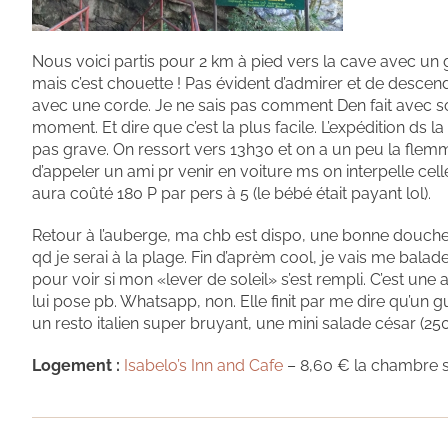
Nous voici partis pour 2 km à pied vers la cave avec un g
mais c’est chouette ! Pas évident d’admirer et de descen
avec une corde. Je ne sais pas comment Den fait avec 
moment. Et dire que c’est la plus facile. L’expédition ds 
pas grave. On ressort vers 13h30 et on a un peu la flemm
d’appeler un ami pr venir en voiture ms on interpelle cel
aura coûté 180 P par pers à 5 (le bébé était payant lol).
Retour à l’auberge, ma chb est dispo, une bonne douche 
qd je serai à la plage. Fin d’aprèm cool, je vais me balade
pour voir si mon «lever de soleil» s’est rempli. C’est une
lui pose pb. Whatsapp, non. Elle finit par me dire qu’un g
un resto italien super bruyant, une mini salade césar (2
Logement :
Isabelo’s Inn and Cafe
– 8,60 € la chambre s