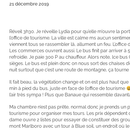
21 décembre 2019
Réveil 3h30. Je réveille Lydia pour qu’elle m’ouvre la por
l’office de tourisme. La ville est calme ms aucun sentiment
viennent tous se rassembler là, allument un feu. L’office
Les commerces ouvrent aussi. Le bus finit par arriver à 5
refroidie. Je paie 300 P au chauffeur. Alors note, lce bus 
sièges. Le bus est plein donc on nous sort des chaises d’e
nuit surtout que c’est une route de montagne, ça tourne 
Il fait beau, la végétation change et on est plus haut q
min à pied du bus, juste en face de l’office de tourisme
l’air très sympa ! Plus que Banaue qui ressemble davanta
Ma chambre n’est pas prête, normal donc je prends un peti
tourisme pour organiser mes tours. Les prix dépendent du 
dame ouvre 2 listes pour essayer de constituer des group
mont Marlboro avec un tour à Blue soil, un endroit où le s