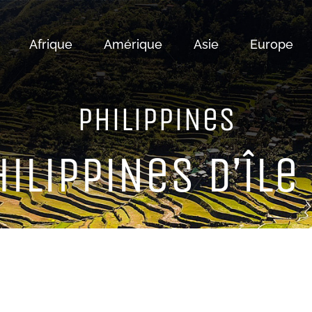
Afrique
Amérique
Asie
Europe
PHiLiPPiNeS
iLiPPiNeS D’îLe