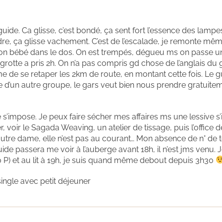
uide. Ca glisse, c’est bondé, ça sent fort l’essence des lampe
dre, ça glisse vachement. C’est de l’escalade, je remonte mê
son bébé dans le dos. On est trempés, dégueu ms on passe u
la grotte a pris 2h. On n’a pas compris gd chose de l’anglais du
e de se retaper les 2km de route, en montant cette fois. Le g
le d’un autre groupe, le gars veut bien nous prendre gratuitem
s’impose. Je peux faire sécher mes affaires ms une lessive 
r, voir le Sagada Weaving, un atelier de tissage, puis l’office 
 autre dame, elle n’est pas au courant… Mon absence de n° de té
uide passera me voir à l’auberge avant 18h, il n’est jms venu. 
50 P) et au lit à 19h, je suis quand même debout depuis 3h30
ingle avec petit déjeuner