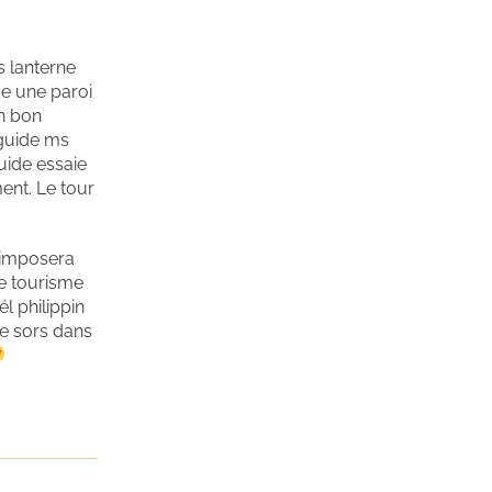
s lanterne
me une paroi
n bon
 guide ms
uide essaie
ent. Le tour
s’imposera
de tourisme
l philippin
Je sors dans