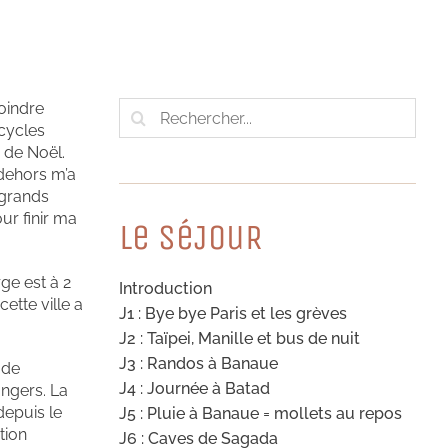
Rechercher:
joindre
icycles
s de Noël.
 dehors m’a
 grands
ur finir ma
Le SéJouR
ge est à 2
Introduction
ette ville a
J1 : Bye bye Paris et les grèves
J2 : Taïpei, Manille et bus de nuit
J3 : Randos à Banaue
 de
J4 : Journée à Batad
angers. La
depuis le
J5 : Pluie à Banaue = mollets au repos
tion
J6 : Caves de Sagada