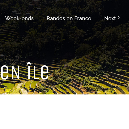
Week-ends
Randos en France
Next ?
 eN îLe