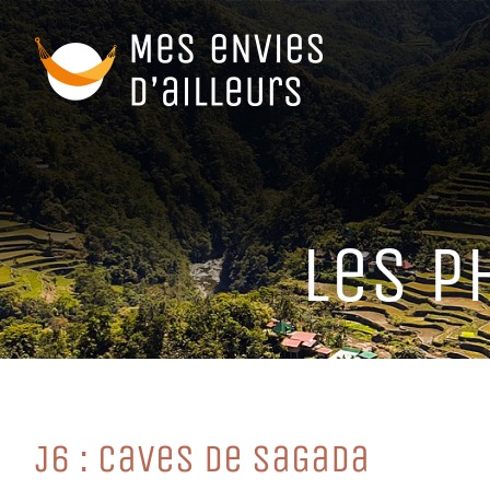
Passer
au
contenu
LeS PH
J6 : CaVeS De SaGaDa