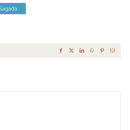
 Sagada
Facebook
X
LinkedIn
WhatsApp
Pinterest
Email