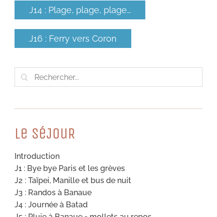
J14 : Plage, plage, plage…
J16 : Ferry vers Coron
Rechercher:
Le SéJouR
Introduction
J1 : Bye bye Paris et les grèves
J2 : Taïpei, Manille et bus de nuit
J3 : Randos à Banaue
J4 : Journée à Batad
J5 : Pluie à Banaue = mollets au repos