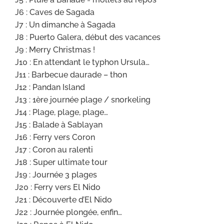
J6 : Caves de Sagada
J7 : Un dimanche à Sagada
J8 : Puerto Galera, début des vacances
J9 : Merry Christmas !
J10 : En attendant le typhon Ursula…
J11 : Barbecue daurade – thon
J12 : Pandan Island
J13 : 1ère journée plage / snorkeling
J14 : Plage, plage, plage…
J15 : Balade à Sablayan
J16 : Ferry vers Coron
J17 : Coron au ralenti
J18 : Super ultimate tour
J19 : Journée 3 plages
J20 : Ferry vers El Nido
J21 : Découverte d’El Nido
J22 : Journée plongée, enfin…