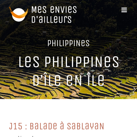
Passer
au
contenu
PHiLiPPiNeS
LeS PHiLiPPiNeS
D’îLe eN îLe
J15 : BaLaDe à SaBLayaN