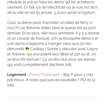
rebelote le soir pr faire les démo qd les acheteurs
viennent. En fait, y’a de l’électricité où je suis ms 80%
de la ville en est tjs privée, 5 jours après le typhon.
Cool, la dame peut m’acheter un billet de ferry (1
000 P) car flemme d’aller faire la queue tôt au port
demain. Et en plus, elle nous emmène. Il y a 5 danois
et un couple de français. 17h, je bouquine dehors et
une dame m’apporte à manger sans que j’ai rien
demandé
Cadeau ! Soirée à discuter avec Laure
et Antoine, qui eux paient leur dîner et 22h au lit, on
se lève tôt demain ! Ça va être dur pour les danois
qui sont complètement déchirés lolll
Logement :
Prince Transcient
– 855 P pour 1 chb,
pdj inclus. A noter que pas de poubelle / PQ ds la
sdb…