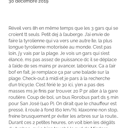
30 décembre 2019
Réveil vers 8h en même temps que les 3 gars qui se
croient tt seuls. Petit dej à l’auberge. J’ai envie de
faire la tyrolienne qui va vers une autre île, la plus
longue tyrolienne motorisée au monde. C’est pas
loin, j’y vais par la plage. Je vois un gars qui s’est
élancé, ms pas assez de puissance dc il se déplace
à l’aide de ses mains pr avancer, laborieux. Ca a l’air
bof en fait, je remplace ça par une balade sur la
plage. Check-out à midi et je pars à la recherche
d’un tricycle. C’est férié le 30 ici, y’en a pas des
masses ms je finis par trouver. 20 P pr aller à la gare
routière. Coup de bol, un bus Rorobus part ds 5 min
pour San José (140 P). On dirait que le chauffeur est
pressé, il roule à fond (60 km/h), klaxonne non stop,
freine brusquement pr éviter les arbres sur la route…
Durant ces 2 petites heures, on voit bien les dégâts