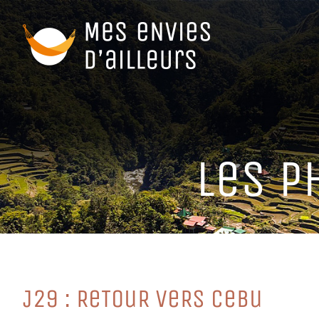
Passer
au
contenu
LeS PH
J29 : ReTouR VeRS CeBu