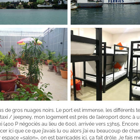
us de gros nuages noirs. Le port est immense, les différents 
n taxi / jeepney, mon logement est près de l’aéroport donc à 
i (400 P négociés au lieu de 600), arrivée vers 13h15. Encore
lacer ici que ce que j’avais lu ou alors j’ai eu beaucoup de cha
 espace «salon», on est barricadés ici, ça fait drôle. Je fais m