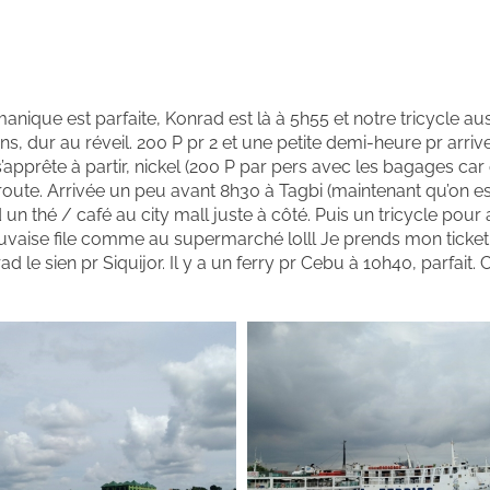
anique est parfaite, Konrad est là à 5h55 et notre tricycle au
, dur au réveil. 200 P pr 2 et une petite demi-heure pr arriv
pprête à partir, nickel (200 P par pers avec les bagages car o
la route. Arrivée un peu avant 8h30 à Tagbi (maintenant qu’on es
 un thé / café au city mall juste à côté. Puis un tricycle pour 
mauvaise file comme au supermarché lolll Je prends mon tick
 le sien pr Siquijor. Il y a un ferry pr Cebu à 10h40, parfait. C