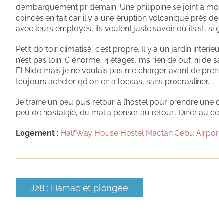
d’embarquement pr demain. Une philippine se joint à moi
coincés en fait car il y a une éruption volcanique près de
avec leurs employés, ils veulent juste savoir où ils st, si 
Petit dortoir climatisé, c’est propre. Il y a un jardin inté
n’est pas loin. C énorme, 4 étages, ms rien de ouf, ni de
El Nido mais je ne voulais pas me charger avant de prend
toujours acheter qd on en a l’occas, sans procrastiner.
Je traîne un peu puis retour à l’hostel pour prendre une 
peu de nostalgie, du mal à penser au retour… Dîner au cen
Logement :
HalfWay House Hostel Mactan Cebu Airpor
J28 : Hamac et plongée