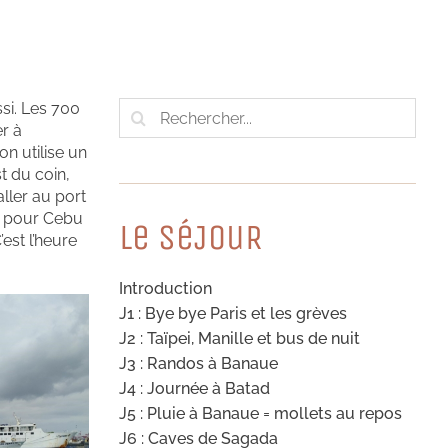
Rechercher:
ssi. Les 700
er à
n utilise un
t du coin,
aller au port
et pour Cebu
Le SéJouR
’est l’heure
Introduction
J1 : Bye bye Paris et les grèves
J2 : Taïpei, Manille et bus de nuit
J3 : Randos à Banaue
J4 : Journée à Batad
J5 : Pluie à Banaue = mollets au repos
J6 : Caves de Sagada