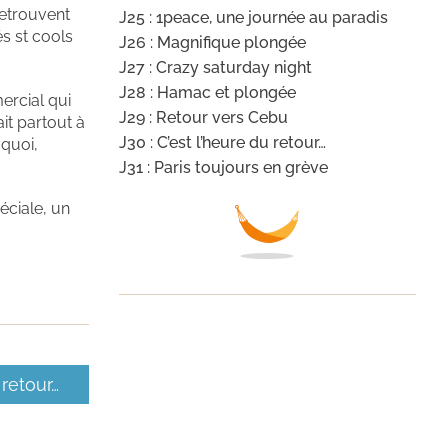
retrouvent
J25 : 1peace, une journée au paradis
és st cools
J26 : Magnifique plongée
J27 : Crazy saturday night
J28 : Hamac et plongée
mercial qui
J29 : Retour vers Cebu
it partout à
J30 : C’est l’heure du retour…
 quoi,
J31 : Paris toujours en grève
éciale, un
 retour…