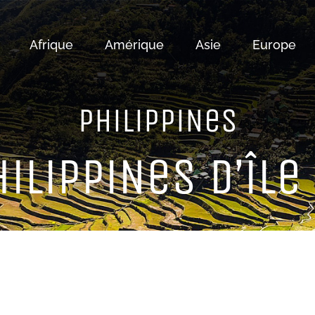
Afrique
Amérique
Asie
Europe
PHiLiPPiNeS
iLiPPiNeS D’îLe