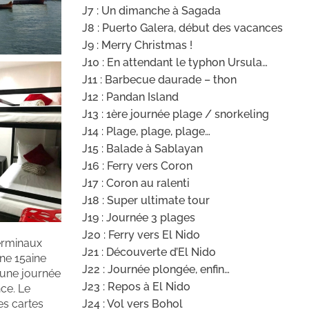
J7 : Un dimanche à Sagada
J8 : Puerto Galera, début des vacances
J9 : Merry Christmas !
J10 : En attendant le typhon Ursula…
J11 : Barbecue daurade – thon
J12 : Pandan Island
J13 : 1ère journée plage / snorkeling
J14 : Plage, plage, plage…
J15 : Balade à Sablayan
J16 : Ferry vers Coron
J17 : Coron au ralenti
J18 : Super ultimate tour
J19 : Journée 3 plages
J20 : Ferry vers El Nido
terminaux
J21 : Découverte d’El Nido
une 15aine
J22 : Journée plongée, enfin…
 une journée
J23 : Repos à El Nido
nce. Le
es cartes
J24 : Vol vers Bohol