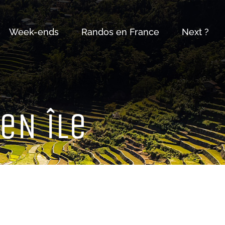
Week-ends
Randos en France
Next ?
 eN îLe