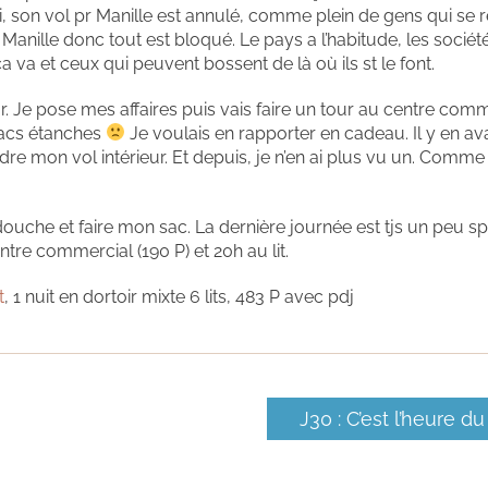
, son vol pr Manille est annulé, comme plein de gens qui se 
 Manille donc tout est bloqué. Le pays a l’habitude, les sociét
ça va et ceux qui peuvent bossent de là où ils st le font.
rieur. Je pose mes affaires puis vais faire un tour au centre com
 sacs étanches
Je voulais en rapporter en cadeau. Il y en ava
re mon vol intérieur. Et depuis, je n’en ai plus vu un. Comme
douche et faire mon sac. La dernière journée est tjs un peu sp
tre commercial (190 P) et 20h au lit.
t
, 1 nuit en dortoir mixte 6 lits, 483 P avec pdj
J30 : C’est l’heure du