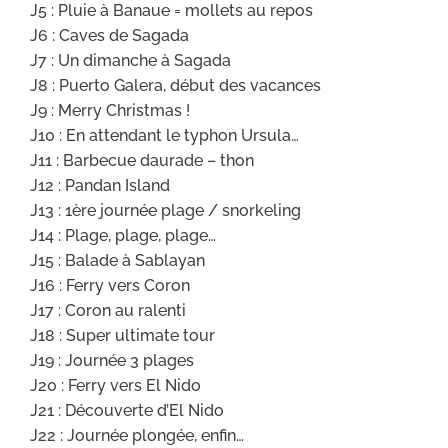
J5 : Pluie à Banaue = mollets au repos
J6 : Caves de Sagada
J7 : Un dimanche à Sagada
J8 : Puerto Galera, début des vacances
J9 : Merry Christmas !
J10 : En attendant le typhon Ursula…
J11 : Barbecue daurade – thon
J12 : Pandan Island
J13 : 1ère journée plage / snorkeling
J14 : Plage, plage, plage…
J15 : Balade à Sablayan
J16 : Ferry vers Coron
J17 : Coron au ralenti
J18 : Super ultimate tour
J19 : Journée 3 plages
J20 : Ferry vers El Nido
J21 : Découverte d’El Nido
J22 : Journée plongée, enfin…