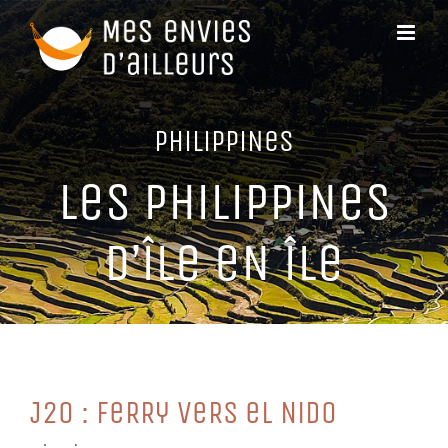
Passer
au
contenu
PHiLiPPiNeS
LeS PHiLiPPiNeS
D’îLe eN îLe
J20 : FeRRy VeRS eL NiDo