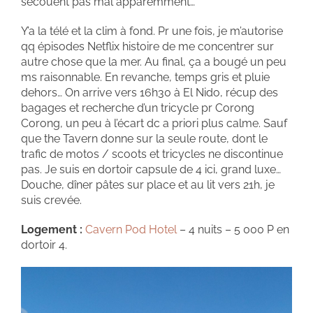
secouent pas mal apparemment…
Y’a la télé et la clim à fond. Pr une fois, je m’autorise
qq épisodes Netflix histoire de me concentrer sur
autre chose que la mer. Au final, ça a bougé un peu
ms raisonnable. En revanche, temps gris et pluie
dehors… On arrive vers 16h30 à El Nido, récup des
bagages et recherche d’un tricycle pr Corong
Corong, un peu à l’écart dc a priori plus calme. Sauf
que the Tavern donne sur la seule route, dont le
trafic de motos / scoots et tricycles ne discontinue
pas. Je suis en dortoir capsule de 4 ici, grand luxe…
Douche, dîner pâtes sur place et au lit vers 21h, je
suis crevée.
Logement :
Cavern Pod Hotel
– 4 nuits – 5 000 P en
dortoir 4.