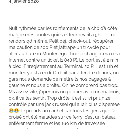
4 janvier 2020
Nuit rythmée par les ronflements de la chb d’à côté
malgré mes boules quiès et leur réveil à 5h… Je me
rendors qd même. Petit déj, check-out, récupérer
ma caution de 200 P et j’attrape un tricycle pour
aller au bureau Montenegro Lines échanger ma résa
Internet contre un ticket (1 848 P). Le port est à 2 min
à pied. Enregistrement au Terminal, 20 P, il est 11h et
mon ferry est à midi. On finit par attendre dehors, un
gars nous demande de mettre ts nos bagages à
gauche et nous à droite… On ne comprend pas trop…
Ms assez vite, j’aperçois un policier avec un malinois,
ok, il va les sentir… Trop drôle, il est suivi pr un 2è
contrôle par une jack russel qui a l’air plus dispersée
Je prends un cachet car tous les gens que j’ai
croisé ont été malades sur ce ferry, c’est un bateau
entièrement fermé et les 160 km de traversée