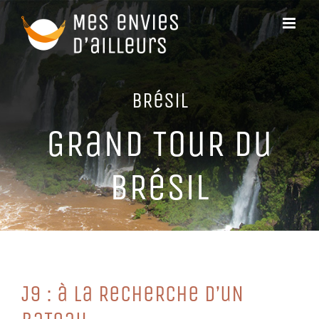
Passer
au
contenu
BRéSiL
GRaND TouR Du
BRéSiL
J9 : à La ReCHeRCHe D’uN