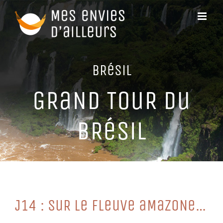
Passer
au
contenu
BRéSiL
GRaND TouR Du
BRéSiL
J14 : SuR Le FLeuVe aMaZoNe…