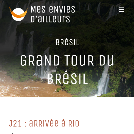
Passer
au
contenu
BRéSiL
GRaND TouR Du
BRéSiL
J21 : aRRiVée à Rio