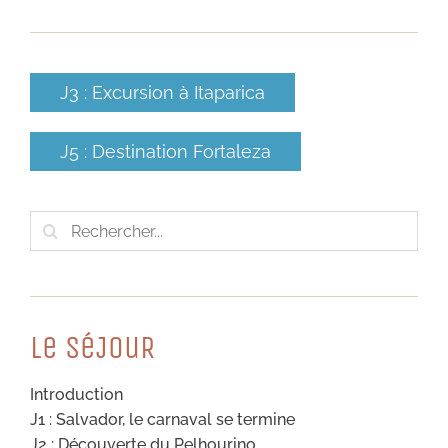
J3 : Excursion à Itaparica
J5 : Destination Fortaleza
Rechercher:
Le SéJouR
Introduction
J1 : Salvador, le carnaval se termine
J2 : Découverte du Pelhourino