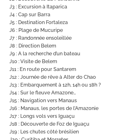
J3 : Excursion à Itaparica
J4 : Cap sur Barra
J5 : Destination Fortaleza
J6 : Plage de Mucuripe
J7 : Randonnée ensoleillée
J8 : Direction Belem
J9 : A la recherche d’un bateau
J10 : Visite de Belem
J11 : En route pour Santarem
J12 : Journée de rêve à Alter do Chao
J13 : Embarquement à 12h, 14h ou 18h ?
J14 : Sur le fleuve Amazone…
J15 : Navigation vers Manaus
J16 : Manaus, les portes de l’Amazonie
J17 : Longs vols vers Iguaçu
J18 : Découverte de Foz de Iguaçu
J19 : Les chutes côté brésilien
J20 : Curitiba et Morretes