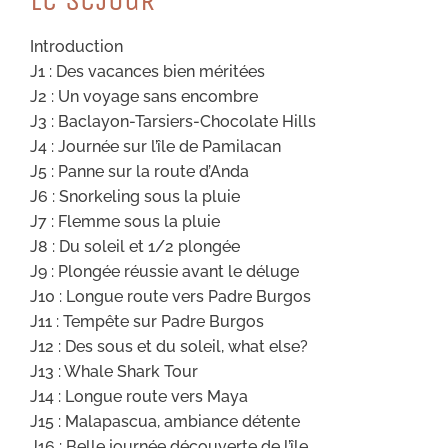
Introduction
J1 : Des vacances bien méritées
J2 : Un voyage sans encombre
J3 : Baclayon-Tarsiers-Chocolate Hills
J4 : Journée sur l’île de Pamilacan
J5 : Panne sur la route d’Anda
J6 : Snorkeling sous la pluie
J7 : Flemme sous la pluie
J8 : Du soleil et 1/2 plongée
J9 : Plongée réussie avant le déluge
J10 : Longue route vers Padre Burgos
J11 : Tempête sur Padre Burgos
J12 : Des sous et du soleil, what else?
J13 : Whale Shark Tour
J14 : Longue route vers Maya
J15 : Malapascua, ambiance détente
J16 : Belle journée découverte de l’île