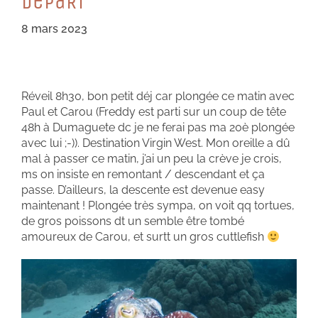
DéPaRT
8 mars 2023
Réveil 8h30, bon petit déj car plongée ce matin avec
Paul et Carou (Freddy est parti sur un coup de tête
48h à Dumaguete dc je ne ferai pas ma 20è plongée
avec lui ;-)). Destination Virgin West. Mon oreille a dû
mal à passer ce matin, j’ai un peu la crève je crois,
ms on insiste en remontant / descendant et ça
passe. D’ailleurs, la descente est devenue easy
maintenant ! Plongée très sympa, on voit qq tortues,
de gros poissons dt un semble être tombé
amoureux de Carou, et surtt un gros cuttlefish