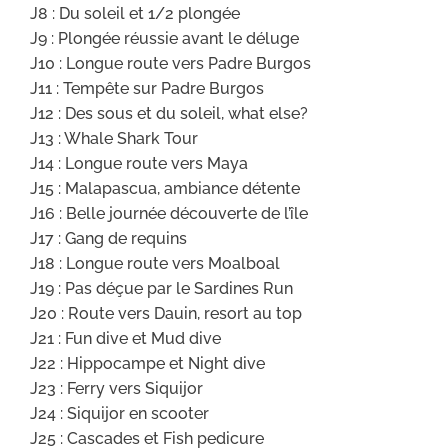
J8 : Du soleil et 1/2 plongée
J9 : Plongée réussie avant le déluge
J10 : Longue route vers Padre Burgos
J11 : Tempête sur Padre Burgos
J12 : Des sous et du soleil, what else?
J13 : Whale Shark Tour
J14 : Longue route vers Maya
J15 : Malapascua, ambiance détente
J16 : Belle journée découverte de l’île
J17 : Gang de requins
J18 : Longue route vers Moalboal
J19 : Pas déçue par le Sardines Run
J20 : Route vers Dauin, resort au top
J21 : Fun dive et Mud dive
J22 : Hippocampe et Night dive
J23 : Ferry vers Siquijor
J24 : Siquijor en scooter
J25 : Cascades et Fish pedicure