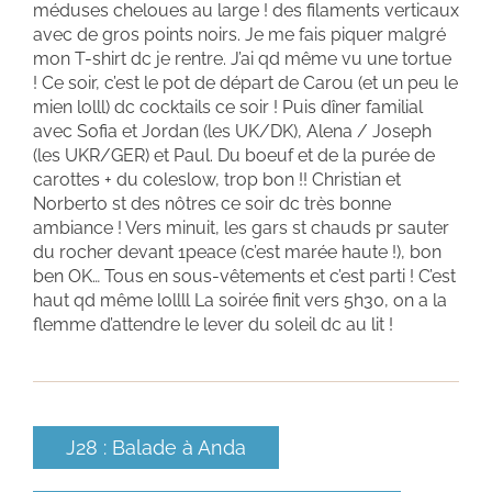
méduses cheloues au large ! des filaments verticaux
avec de gros points noirs. Je me fais piquer malgré
mon T-shirt dc je rentre. J’ai qd même vu une tortue
! Ce soir, c’est le pot de départ de Carou (et un peu le
mien lolll) dc cocktails ce soir ! Puis dîner familial
avec Sofia et Jordan (les UK/DK), Alena / Joseph
(les UKR/GER) et Paul. Du boeuf et de la purée de
carottes + du coleslow, trop bon !! Christian et
Norberto st des nôtres ce soir dc très bonne
ambiance ! Vers minuit, les gars st chauds pr sauter
du rocher devant 1peace (c’est marée haute !), bon
ben OK… Tous en sous-vêtements et c’est parti ! C’est
haut qd même lollll La soirée finit vers 5h30, on a la
flemme d’attendre le lever du soleil dc au lit !
J28 : Balade à Anda