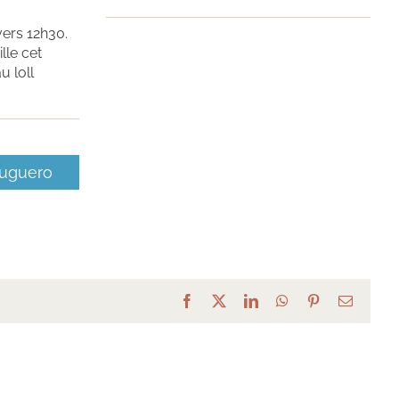
vers 12h30.
lle cet
u loll
tuguero
Facebook
X
LinkedIn
WhatsApp
Pinterest
Email