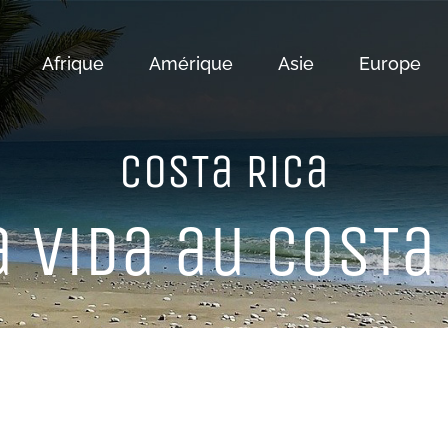
Afrique
Amérique
Asie
Europe
CoSTa RiCa
 ViDa au CoSTa