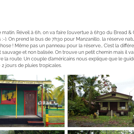
 ce matin. Réveil à 6h, on va faire l’ouvertue à 6h30 du Bread &
 :-). On prend le bus de 7h30 pour Manzanillo, la réserve natu
 chose ! Même pas un panneau pour la réserve… C’est la différ
t sauvage et non balisée. On trouve un petit chemin mais il va 
e la route. Un couple d’américains nous explique que le guid
+ 2 jours de pluies tropicales.