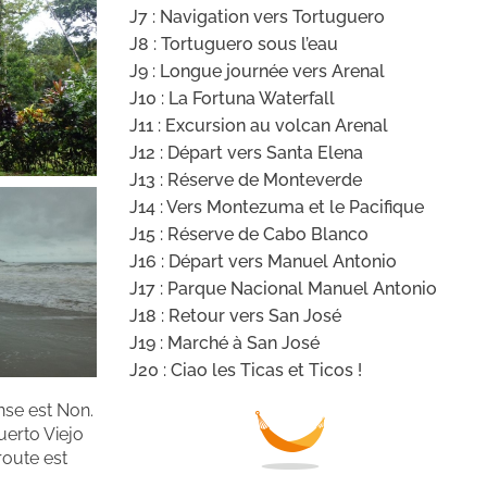
J7 : Navigation vers Tortuguero
J8 : Tortuguero sous l’eau
J9 : Longue journée vers Arenal
J10 : La Fortuna Waterfall
J11 : Excursion au volcan Arenal
J12 : Départ vers Santa Elena
J13 : Réserve de Monteverde
J14 : Vers Montezuma et le Pacifique
J15 : Réserve de Cabo Blanco
J16 : Départ vers Manuel Antonio
J17 : Parque Nacional Manuel Antonio
J18 : Retour vers San José
J19 : Marché à San José
J20 : Ciao les Ticas et Ticos !
nse est Non.
uerto Viejo
route est