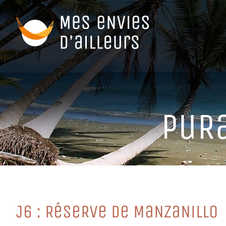
Passer
au
contenu
PuRa
J6 : RéSeRVe de MaNZaNiLLo