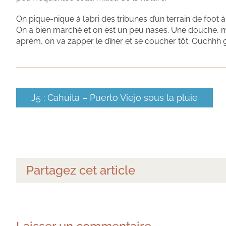
On pique-nique à l’abri des tribunes d’un terrain de foot à
On a bien marché et on est un peu nases. Une douche, m
aprèm, on va zapper le dîner et se coucher tôt. Ouchhh g
J5 : Cahuita – Puerto Viejo sous la pluie
Partagez cet article