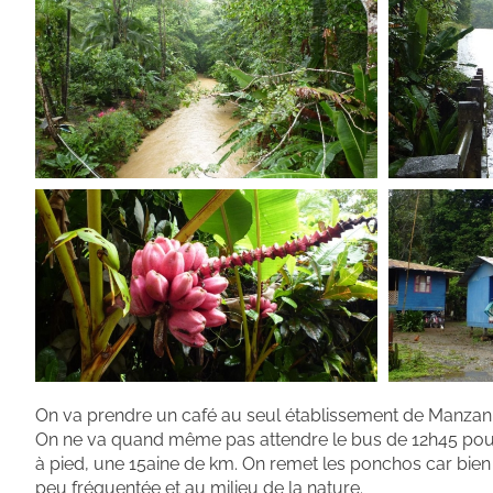
On va prendre un café au seul établissement de Manzanillo
On ne va quand même pas attendre le bus de 12h45 pour re
à pied, une 15aine de km. On remet les ponchos car bien sû
peu fréquentée et au milieu de la nature.