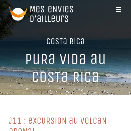
Passer
au
contenu
CoSTa RiCa
PuRa ViDa au
CoSTa RiCa
J11 : eXCuRSioN au VoLCaN