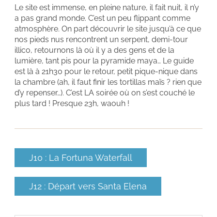
Le site est immense, en pleine nature, il fait nuit, il n’y
a pas grand monde. C’est un peu flippant comme
atmosphère. On part découvrir le site jusqu’à ce que
nos pieds nus rencontrent un serpent, demi-tour
illico, retournons là où il y a des gens et de la
lumière, tant pis pour la pyramide maya… Le guide
est là à 21h30 pour le retour, petit pique-nique dans
la chambre (ah, il faut finir les tortillas maïs ? rien que
d’y repenser…). C’est LA soirée où on s’est couché le
plus tard ! Presque 23h, waouh !
J10 : La Fortuna Waterfall
J12 : Départ vers Santa Elena