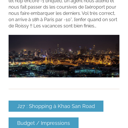
(et hop encore -1 briquet), un agent nous attend et
nous fait passer ds les coursives de l’aéroport pour
nous faire embarquer les derniers. Vol très correct,
on arrive à 18h à Paris par -10°, l’enfer quand on sort
de Roissy !! Les vacances sont bien finies…
J27 : Shopping à Khao San Road
Budget / Impressions