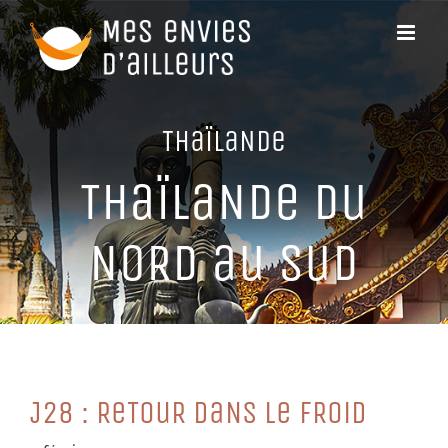
Passer
au
contenu
THaïLaNDe
THaïLaNDe Du
NoRD au SuD
J28 : ReTouR DaNS Le FRoiD