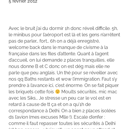
5 février 2012
Avec le bruit j’ai du dormir 1h donc réveil difficile. 5h,
le minibus pour l’aéroport est là et les gens n’arrêtent
pas de parler… fort… 6h on a déjà enregistré,
welcome back dans le manque de civisme à la
française dans les files d’attente. Quant à l’agent
d’accueil, on lui demande 2 places tranquilles, elle
nous donne B et C donc on est dég mais elle ne
parle que peu anglais. Un thé pour se réveiller avec
nos qq Baths restants et wow l’immigration. Faut s’y
prendre à l’avance ici, c’est énorme. On se fait piquer
les briquets cette fois
Moults sécurités, mic mac
avec les Siks… Je stresse un peu car le vol est en
retard à cause de tt ça et on a qu’1h de
correspondance à Delhi. On a bien 2 places isolées
ds l’avion (mes excuses Mlle !). Escale d’enfer :
comme il faut repasser toutes les sécurités à Delhi