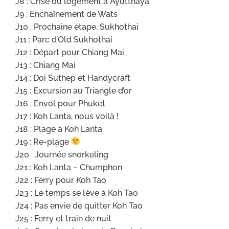
J8 : Crise du logement à Ayutthaya
J9 : Enchaînement de Wats
J10 : Prochaine étape, Sukhothai
J11 : Parc d’Old Sukhothai
J12 : Départ pour Chiang Mai
J13 : Chiang Mai
J14 : Doi Suthep et Handycraft
J15 : Excursion au Triangle d’or
J16 : Envol pour Phuket
J17 : Koh Lanta, nous voilà !
J18 : Plage à Koh Lanta
J19 : Re-plage
J20 : Journée snorkeling
J21 : Koh Lanta – Chumphon
J22 : Ferry pour Koh Tao
J23 : Le temps se lève à Koh Tao
J24 : Pas envie de quitter Koh Tao
J25 : Ferry et train de nuit