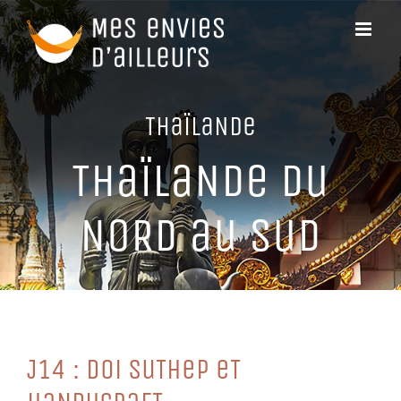
Passer
au
contenu
THaïLaNDe
THaïLaNDe Du
NoRD au SuD
J14 : Doi SuTHeP eT