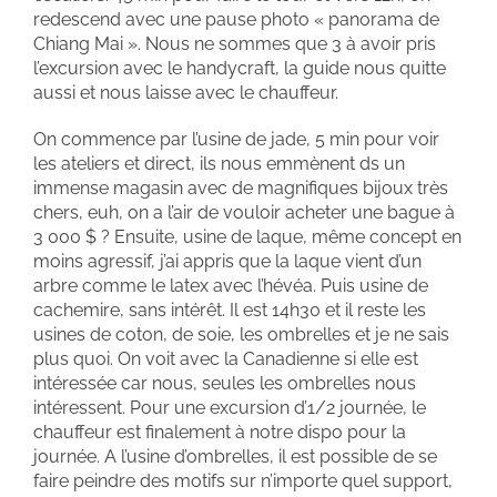
redescend avec une pause photo « panorama de
Chiang Mai ». Nous ne sommes que 3 à avoir pris
l’excursion avec le handycraft, la guide nous quitte
aussi et nous laisse avec le chauffeur.
On commence par l’usine de jade, 5 min pour voir
les ateliers et direct, ils nous emmènent ds un
immense magasin avec de magnifiques bijoux très
chers, euh, on a l’air de vouloir acheter une bague à
3 000 $ ? Ensuite, usine de laque, même concept en
moins agressif, j’ai appris que la laque vient d’un
arbre comme le latex avec l’hévéa. Puis usine de
cachemire, sans intérêt. Il est 14h30 et il reste les
usines de coton, de soie, les ombrelles et je ne sais
plus quoi. On voit avec la Canadienne si elle est
intéressée car nous, seules les ombrelles nous
intéressent. Pour une excursion d’1/2 journée, le
chauffeur est finalement à notre dispo pour la
journée. A l’usine d’ombrelles, il est possible de se
faire peindre des motifs sur n’importe quel support,