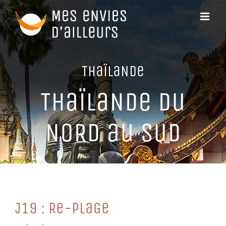
Passer
au
contenu
THaïLaNDe
THaïLaNDe Du
NoRD au SuD
J19 : Re-PLaGe