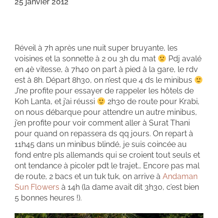
25 janvier 2012
Réveil à 7h après une nuit super bruyante, les
voisines et la sonnette à 2 ou 3h du mat
Pdj avalé
en 4è vitesse, à 7h40 on part à pied à la gare, le rdv
est à 8h. Départ 8h30, on n’est que 4 ds le minibus
J’ne profite pour essayer de rappeler les hôtels de
Koh Lanta, et j’ai réussi
2h30 de route pour Krabi,
on nous débarque pour attendre un autre minibus,
j’en profite pour voir comment aller à Surat Thani
pour quand on repassera ds qq jours. On repart à
11h45 dans un minibus blindé, je suis coincée au
fond entre pls allemands qui se croient tout seuls et
ont tendance à picoler pdt le trajet… Encore pas mal
de route, 2 bacs et un tuk tuk, on arrive à
Andaman
Sun Flowers
à 14h (la dame avait dit 3h30, c’est bien
5 bonnes heures !).