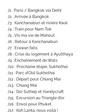
J1 : Paris / Bangkok via Delhi
J2 : Arrivée à Bangkok
J3 : Kanchanaburi et rivière Kwaï
J4 : Train pour Nam Tok
J5 : Vis ma vie de Mahout
J6 : Retour à Kanchanaburi
J7 : Erawan falls
J8 : Crise du logement à Ayutthaya
J9 : Enchaînement de Wats
J10 : Prochaine étape, Sukhothai
J11 : Parc d’Old Sukhothai
J12 : Départ pour Chiang Mai
J13 : Chiang Mai
J14 : Doi Suthep et Handycraft
J15 : Excursion au Triangle d’or
J16 : Envol pour Phuket
J17 : Koh Lanta, nous voilà !