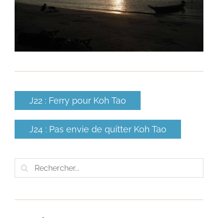
J22 : Ferry pour Koh Tao
J24 : Pas envie de quitter Koh Tao
Rechercher: