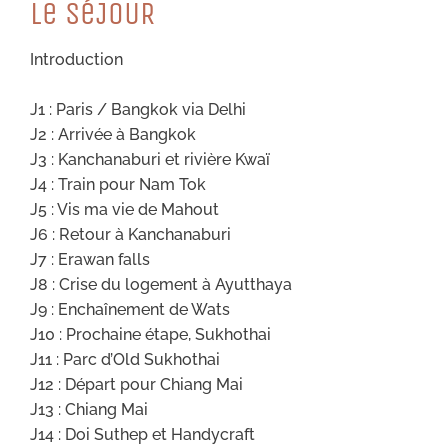
Le SéJOUR
Introduction
J1 : Paris / Bangkok via Delhi
J2 : Arrivée à Bangkok
J3 : Kanchanaburi et rivière Kwaï
J4 : Train pour Nam Tok
J5 : Vis ma vie de Mahout
J6 : Retour à Kanchanaburi
J7 : Erawan falls
J8 : Crise du logement à Ayutthaya
J9 : Enchaînement de Wats
J10 : Prochaine étape, Sukhothai
J11 : Parc d’Old Sukhothai
J12 : Départ pour Chiang Mai
J13 : Chiang Mai
J14 : Doi Suthep et Handycraft