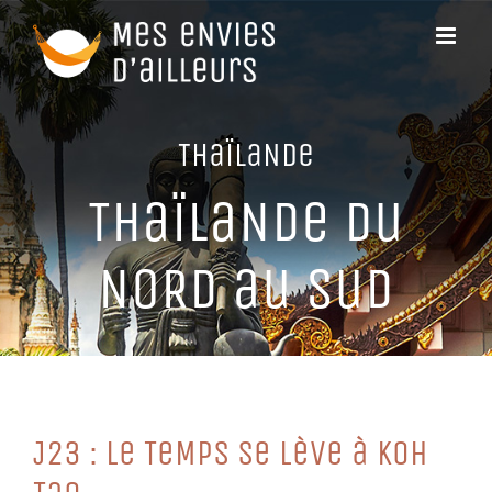
Passer
au
contenu
THaïLaNDe
THaïLaNDe Du
NoRD au SuD
J23 : Le TeMPS Se LèVe à KoH