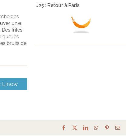
J25 : Retour à Paris
erche des
ouver un.e
 Des frites
e que les
es bruits de
c Linow
Facebook
X
LinkedIn
WhatsApp
Pinterest
Email