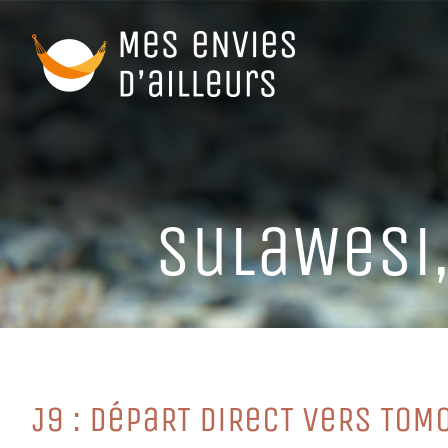
Passer
au
contenu
SuLaWeSi,
J9 : DéPaRT DiReCT VeRS To