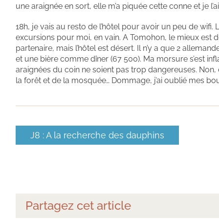
une araignée en sort, elle m’a piquée cette conne et je l’ai
18h, je vais au resto de l’hôtel pour avoir un peu de wifi.
excursions pour moi, en vain. A Tomohon, le mieux est de
partenaire, mais l’hôtel est désert. Il n’y a que 2 allemand
et une bière comme dîner (67 500). Ma morsure s’est inf
araignées du coin ne soient pas trop dangereuses. Non, ça
la forêt et de la mosquée… Dommage, j’ai oublié mes bo
J8 : A la recherche des dauphins
Partagez cet article