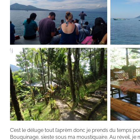
C’est le déluge tout l’aprèm donc je prends du temps p
Bouquinage, sieste sous ma moustiquaire. Au réveil, je