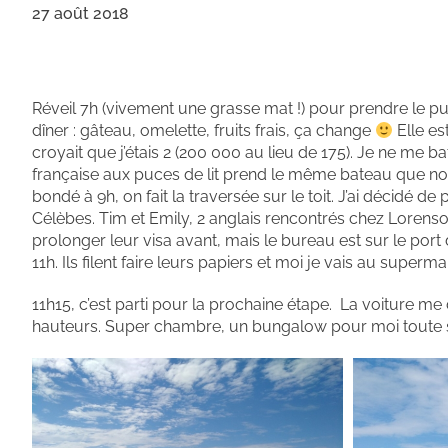
27 août 2018
Réveil 7h (vivement une grasse mat !) pour prendre le pub
dîner : gâteau, omelette, fruits frais, ça change
Elle es
croyait que j’étais 2 (200 000 au lieu de 175). Je ne m
française aux puces de lit prend le même bateau que nous
bondé à 9h, on fait la traversée sur le toit. J’ai décidé d
Célèbes. Tim et Emily, 2 anglais rencontrés chez Lorens
prolonger leur visa avant, mais le bureau est sur le port 
11h. Ils filent faire leurs papiers et moi je vais au superm
11h15, c’est parti pour la prochaine étape. La voiture 
hauteurs. Super chambre, un bungalow pour moi toute se