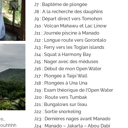
J7 : Baptême de plongée
J8 : A la recherche des dauphins
J9 : Départ direct vers Tomohon
J10 : Volcan Mahawu et Lac Linow
J11 : Journée piscine à Manado
J12 : Longue route vers Gorontalo
J13 : Ferry vers les Togian islands
J14 : Squat à Harmony Bay
J15 : Nager avec des méduses
J16 : Début de mon Open Water
J17 : Plongée à Taipi Wall
J18 : Plongées à Una Una
J19 : Exam théorique de l’Open Water
J20 : Route vers Tumbak
J21 : Bungalows sur l’eau
J22 : Sortie snorkeling
J23 : Dernières nages avant Manado
re…
t ouhhhh
J24 : Manado – Jakarta – Abou Dabi