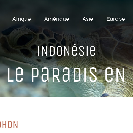
Afrique
Amérique
Asie
Europe
iNDoNéSie
 Le PaRaDiS eN
MoHoN