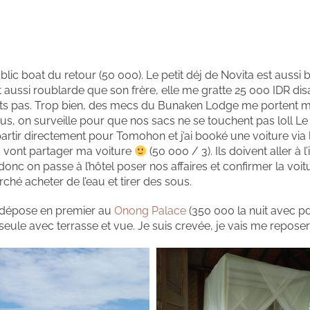
lic boat du retour (50 000). Le petit déj de Novita est aussi 
t aussi roublarde que son frère, elle me gratte 25 000 IDR disa
e bats pas. Trop bien, des mecs du Bunaken Lodge me portent 
, on surveille pour que nos sacs ne se touchent pas loll Le 
e partir directement pour Tomohon et j’ai booké une voiture via l
o vont partager ma voiture
(50 000 / 3). Ils doivent aller à 
donc on passe à l’hôtel poser nos affaires et confirmer la voi
arché acheter de l’eau et tirer des sous.
me dépose en premier au
Onong Palace
(350 000 la nuit avec pd
ule avec terrasse et vue. Je suis crevée, je vais me reposer