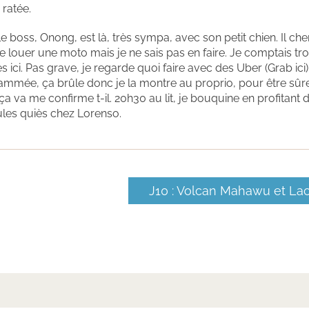
 ratée.
 Le boss, Onong, est là, très sympa, avec son petit chien. Il ch
 louer une moto mais je ne sais pas en faire. Je comptais tr
es ici. Pas grave, je regarde quoi faire avec des Uber (Grab ici).
lammée, ça brûle donc je la montre au proprio, pour être sûr
 va me confirme t-il. 20h30 au lit, je bouquine en profitant d
ules quiès chez Lorenso.
J10 : Volcan Mahawu et La