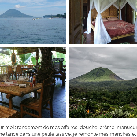
our moi : rangement de mes affaires, douche, crème, manucu
 me lance dans une petite lessive, je remonte mes manches e