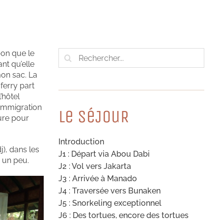
Rechercher:
bon que le
nt qu’elle
mon sac. La
ferry part
’hôtel
l’immigration
Le SéJouR
ture pour
Introduction
j), dans les
J1 : Départ via Abou Dabi
 un peu.
J2 : Vol vers Jakarta
J3 : Arrivée à Manado
J4 : Traversée vers Bunaken
J5 : Snorkeling exceptionnel
J6 : Des tortues, encore des tortues