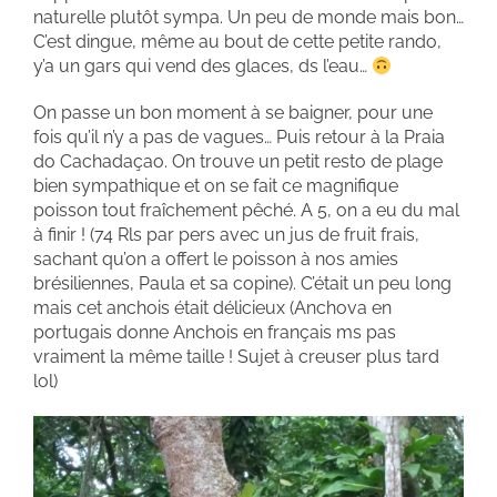
naturelle plutôt sympa. Un peu de monde mais bon…
C’est dingue, même au bout de cette petite rando,
y’a un gars qui vend des glaces, ds l’eau…
On passe un bon moment à se baigner, pour une
fois qu’il n’y a pas de vagues… Puis retour à la Praia
do Cachadaçao. On trouve un petit resto de plage
bien sympathique et on se fait ce magnifique
poisson tout fraîchement pêché. A 5, on a eu du mal
à finir ! (74 Rls par pers avec un jus de fruit frais,
sachant qu’on a offert le poisson à nos amies
brésiliennes, Paula et sa copine). C’était un peu long
mais cet anchois était délicieux (Anchova en
portugais donne Anchois en français ms pas
vraiment la même taille ! Sujet à creuser plus tard
lol)