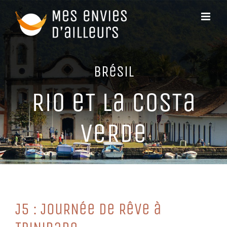
Passer
au
contenu
BRéSiL
Rio eT La CoSTa
VeRDe
J5 : JouRNée De RêVe à