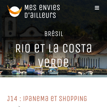
Passer
au
contenu
BRéSiL
Rio eT La CoSTa
VeRDe
J14 : iPaNeMa eT SHoPPiNG