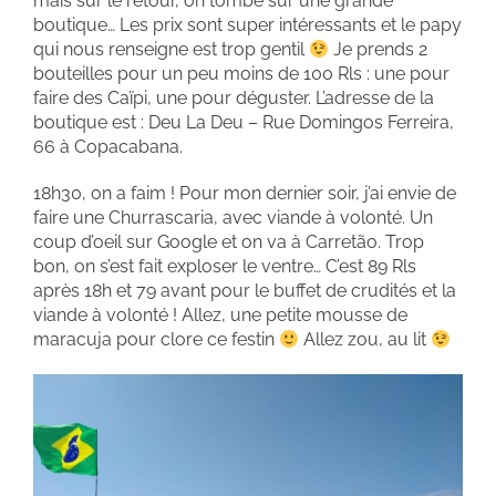
mais sur le retour, on tombe sur une grande
boutique… Les prix sont super intéressants et le papy
qui nous renseigne est trop gentil
Je prends 2
bouteilles pour un peu moins de 100 Rls : une pour
faire des Caïpi, une pour déguster. L’adresse de la
boutique est : Deu La Deu – Rue Domingos Ferreira,
66 à Copacabana.
18h30, on a faim ! Pour mon dernier soir, j’ai envie de
faire une Churrascaria, avec viande à volonté. Un
coup d’oeil sur Google et on va à Carretão. Trop
bon, on s’est fait exploser le ventre… C’est 89 Rls
après 18h et 79 avant pour le buffet de crudités et la
viande à volonté ! Allez, une petite mousse de
maracuja pour clore ce festin
Allez zou, au lit