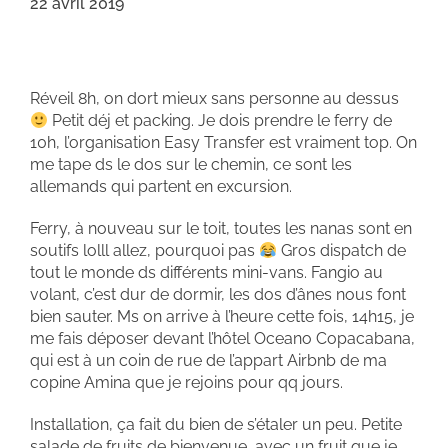
22 avril 2019
Réveil 8h, on dort mieux sans personne au dessus
Petit déj et packing. Je dois prendre le ferry de
10h, l’organisation Easy Transfer est vraiment top. On
me tape ds le dos sur le chemin, ce sont les
allemands qui partent en excursion.
Ferry, à nouveau sur le toit, toutes les nanas sont en
soutifs lolll allez, pourquoi pas
Gros dispatch de
tout le monde ds différents mini-vans. Fangio au
volant, c’est dur de dormir, les dos d’ânes nous font
bien sauter. Ms on arrive à l’heure cette fois, 14h15, je
me fais déposer devant l’hôtel Oceano Copacabana,
qui est à un coin de rue de l’appart Airbnb de ma
copine Amina que je rejoins pour qq jours.
Installation, ça fait du bien de s’étaler un peu. Petite
salade de fruits de bienvenue, avec un fruit que je