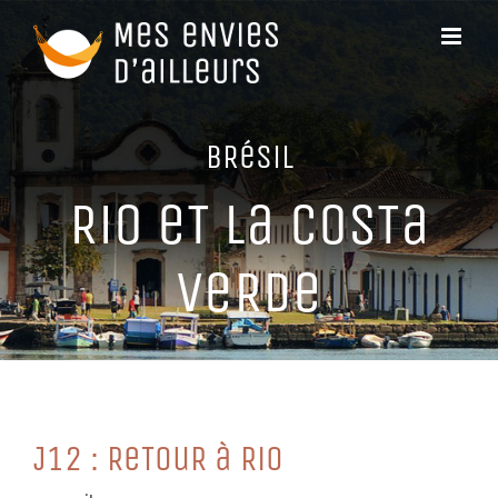
Passer
au
contenu
BRéSiL
Rio eT La CoSTa
VeRDe
J12 : ReTouR à Rio