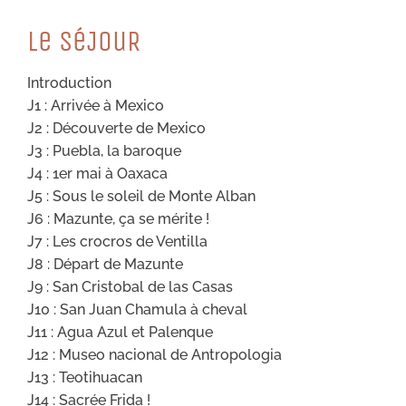
Le SéJouR
Introduction
J1 : Arrivée à Mexico
J2 : Découverte de Mexico
J3 : Puebla, la baroque
J4 : 1er mai à Oaxaca
J5 : Sous le soleil de Monte Alban
J6 : Mazunte, ça se mérite !
J7 : Les crocros de Ventilla
J8 : Départ de Mazunte
J9 : San Cristobal de las Casas
J10 : San Juan Chamula à cheval
J11 : Agua Azul et Palenque
J12 : Museo nacional de Antropologia
J13 : Teotihuacan
J14 : Sacrée Frida !