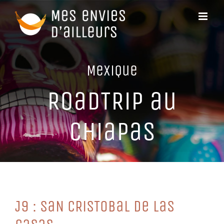
Passer
au
contenu
MeXiQue
RoaDTRiP au
CHiaPaS
J9 : SaN CRiSToBaL De LaS