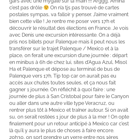
gars avec une mygale sur la main !!! Arggg, Amina
c’est pas drôle
On n’a tjs pas trouvé de cartes
postales sympas, va falloir y penser. J’aime vraiment
bien cette ville ! Je rentre me poser vers 17h et
découvrir le résultat des élections en France. Je vois
avec Denis une excursion intéressante. On a déjà
pris nos billets pour Palenque mais il peut nous les
transférer sur le trajet Palenque / Mexico et à la
place, on ferait une excursion d’une journée : départ
en minibus à 6h de chez lui, sites d’Agua Azul, Misol
Ha et Palenque et dépose au terminal de bus de
Palenque vers 17h. Tip top car on aurait pas eu
accès aux chutes toutes seules, et ça nous fait
gagner 1 journée. On réfléchit à quoi faire : une
journée de plus à San Cristobal pour faire le Canyon
ou aller dans une autre ville type Veracruz, ou
rentrer plus tôt à Mexico et traîner autour. Si on avait
su, on serait restées 1 jour de plus à la mer ! On opte
finalement pour un retour anticipé à Mexico car c’est
là qu’il y aura le plus de choses à faire encore.
20h30, on sort prendre un verre entre nos 1ères