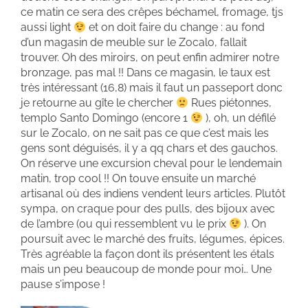
ce matin ce sera des crêpes béchamel, fromage, tjs
aussi light
et on doit faire du change : au fond
d’un magasin de meuble sur le Zocalo, fallait
trouver. Oh des miroirs, on peut enfin admirer notre
bronzage, pas mal !! Dans ce magasin, le taux est
très intéressant (16,8) mais il faut un passeport donc
je retourne au gîte le chercher
Rues piétonnes,
templo Santo Domingo (encore 1
), oh, un défilé
sur le Zocalo, on ne sait pas ce que c’est mais les
gens sont déguisés, il y a qq chars et des gauchos.
On réserve une excursion cheval pour le lendemain
matin, trop cool !! On touve ensuite un marché
artisanal où des indiens vendent leurs articles. Plutôt
sympa, on craque pour des pulls, des bijoux avec
de l’ambre (ou qui ressemblent vu le prix
). On
poursuit avec le marché des fruits, légumes, épices.
Très agréable la façon dont ils présentent les étals
mais un peu beaucoup de monde pour moi… Une
pause s’impose !