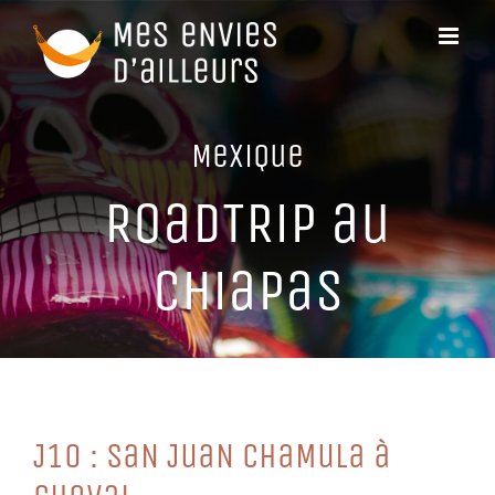
Passer
au
contenu
MeXiQue
RoaDTRiP au
CHiaPaS
J10 : SaN JuaN CHaMuLa à