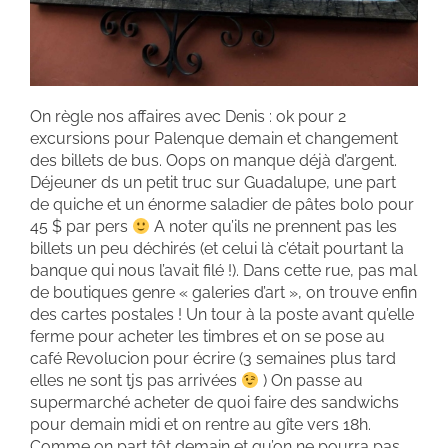
On règle nos affaires avec Denis : ok pour 2
excursions pour Palenque demain et changement
des billets de bus. Oops on manque déjà d’argent.
Déjeuner ds un petit truc sur Guadalupe, une part
de quiche et un énorme saladier de pâtes bolo pour
45 $ par pers
A noter qu’ils ne prennent pas les
billets un peu déchirés (et celui là c’était pourtant la
banque qui nous l’avait filé !). Dans cette rue, pas mal
de boutiques genre « galeries d’art », on trouve enfin
des cartes postales ! Un tour à la poste avant qu’elle
ferme pour acheter les timbres et on se pose au
café Revolucion pour écrire (3 semaines plus tard
elles ne sont tjs pas arrivées
) On passe au
supermarché acheter de quoi faire des sandwichs
pour demain midi et on rentre au gîte vers 18h.
Comme on part tôt demain et qu’on ne pourra pas