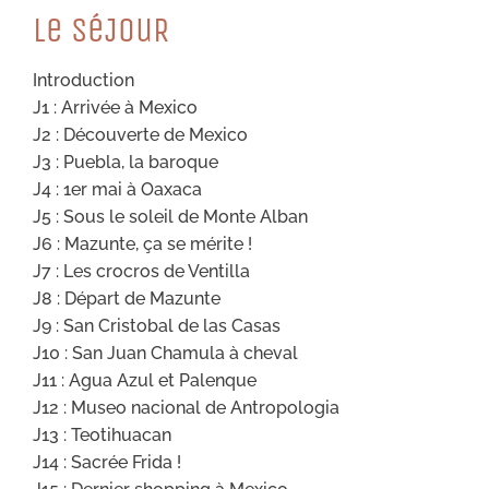
Le SéJouR
Introduction
J1 : Arrivée à Mexico
J2 : Découverte de Mexico
J3 : Puebla, la baroque
J4 : 1er mai à Oaxaca
J5 : Sous le soleil de Monte Alban
J6 : Mazunte, ça se mérite !
J7 : Les crocros de Ventilla
J8 : Départ de Mazunte
J9 : San Cristobal de las Casas
J10 : San Juan Chamula à cheval
J11 : Agua Azul et Palenque
J12 : Museo nacional de Antropologia
J13 : Teotihuacan
J14 : Sacrée Frida !