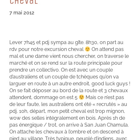
CHeVaL
7 mai 2012
Lever 7h45 et pdj sympa au gîte. 8h30, on part au
rdv pour notre excursion cheval
On attend pas
mal et une dame vient nous chercher, on traverse le
marché et on se rend sur la route principale pour
prendre un collectivo. On est avec un couple
d’australiens et un couple de tchèques qu’on va
larguer en route à un autre endroit, good luck guys !
On se fait déposer au bord de la route et 3 chevaux
attendent, dommage on est 5
Mais ce n’est pas
de leur faute, les australiens ont été « recrutés » au
pdj. 10h, départ, mon petit cheval est trop mignon,
wow des selles intégralement en bois. Après 1h de
pas énergique / trot, on arrive à San Juan Chamula.
On attache les chevaux à l’ombre et on descend à
pied au village. Très typique, peuplé d’indiens, avec