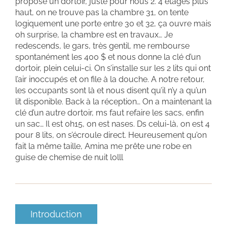
propose un dortoir, juste pour nous 2. 4 étages plus
haut, on ne trouve pas la chambre 31, on tente
logiquement une porte entre 30 et 32, ça ouvre mais
oh surprise, la chambre est en travaux… Je
redescends, le gars, très gentil, me rembourse
spontanément les 400 $ et nous donne la clé d’un
dortoir, plein celui-ci. On s’installe sur les 2 lits qui ont
l’air inoccupés et on file à la douche. A notre retour,
les occupants sont là et nous disent qu’il n’y a qu’un
lit disponible. Back à la réception… On a maintenant la
clé d’un autre dortoir, ms faut refaire les sacs, enfin
un sac… Il est 0h15, on est nases. Ds celui-là, on est 4
pour 8 lits, on s’écroule direct. Heureusement qu’on
fait la même taille, Amina me prête une robe en
guise de chemise de nuit lolll
Introduction