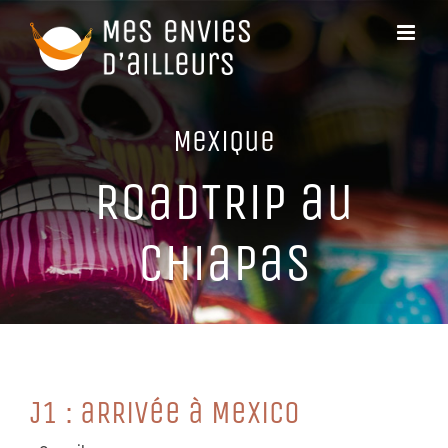
Passer
au
contenu
MeXiQue
RoaDTRiP au
CHiaPaS
J1 : aRRiVée à MeXiCo