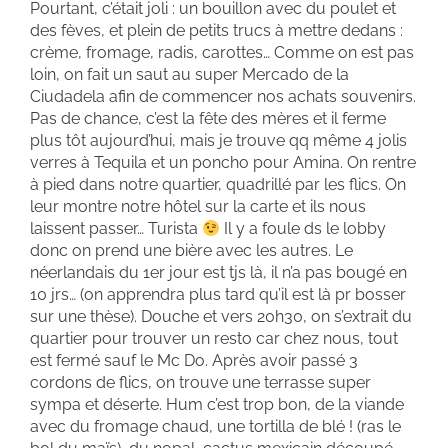
Pourtant, c’était joli : un bouillon avec du poulet et
des fèves, et plein de petits trucs à mettre dedans :
crème, fromage, radis, carottes… Comme on est pas
loin, on fait un saut au super Mercado de la
Ciudadela afin de commencer nos achats souvenirs.
Pas de chance, c’est la fête des mères et il ferme
plus tôt aujourd’hui, mais je trouve qq même 4 jolis
verres à Tequila et un poncho pour Amina. On rentre
à pied dans notre quartier, quadrillé par les flics. On
leur montre notre hôtel sur la carte et ils nous
laissent passer… Turista
Il y a foule ds le lobby
donc on prend une bière avec les autres. Le
néerlandais du 1er jour est tjs là, il n’a pas bougé en
10 jrs… (on apprendra plus tard qu’il est là pr bosser
sur une thèse). Douche et vers 20h30, on s’extrait du
quartier pour trouver un resto car chez nous, tout
est fermé sauf le Mc Do. Après avoir passé 3
cordons de flics, on trouve une terrasse super
sympa et déserte. Hum c’est trop bon, de la viande
avec du fromage chaud, une tortilla de blé ! (ras le