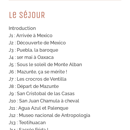
Le SéJouR
Introduction
J1 : Arrivée à Mexico
J2 : Découverte de Mexico
J3 : Puebla, la baroque
J4 : 1er mai à Oaxaca
J5 : Sous le soleil de Monte Alban
J6 : Mazunte, ça se mérite !
J7 : Les crocros de Ventilla
J8 : Départ de Mazunte
J9 : San Cristobal de las Casas
J10 : San Juan Chamula à cheval
J11 : Agua Azul et Palenque
J12 : Museo nacional de Antropologia
J13 : Teotihuacan
J14 : Sacrée Frida !