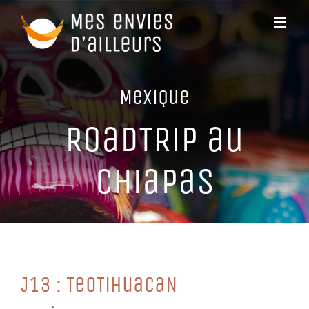
Passer
au
contenu
MeXiQue
RoaDTRiP au
CHiaPaS
J13 : TeoTiHuaCaN