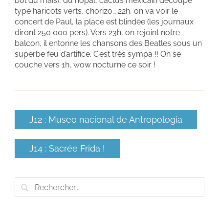
bol du maïs), du nopal, cactus mexicain découpé
type haricots verts, chorizo… 22h, on va voir le
concert de Paul, la place est blindée (les journaux
diront 250 000 pers). Vers 23h, on rejoint notre
balcon, il entonne les chansons des Beatles sous un
superbe feu d’artifice. C’est très sympa !! On se
couche vers 1h, wow nocturne ce soir !
J12 : Museo nacional de Antropologia
J14 : Sacrée Frida !
Rechercher: