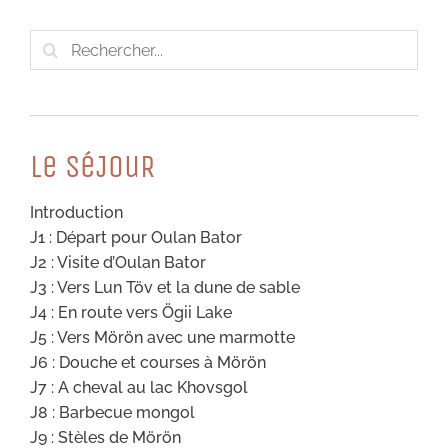
Rechercher:
Le SéJouR
Introduction
J1 : Départ pour Oulan Bator
J2 : Visite d’Oulan Bator
J3 : Vers Lun Töv et la dune de sable
J4 : En route vers Ögii Lake
J5 : Vers Mörön avec une marmotte
J6 : Douche et courses à Mörön
J7 : A cheval au lac Khovsgol
J8 : Barbecue mongol
J9 : Stèles de Mörön