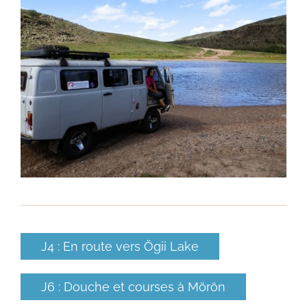
J4 : En route vers Ögii Lake
J6 : Douche et courses à Mörön