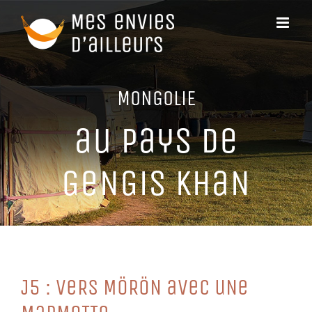
Passer
au
contenu
MoNGoLiE
au PayS De
GeNGiS KHaN
J5 : VeRS MöRöN aVeC uNe