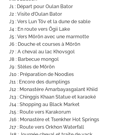
J1 : Départ pour Oulan Bator
J2 : Visite d’Oulan Bator
J3 : Vers Lun Töv et la dune de sable
J4 : En route vers Ögii Lake
J5 : Vers Mörön avec une marmotte
J6 : Douche et courses à Mörön
J7 : A cheval au lac Khovsgol
J8 : Barbecue mongol
J9 : Stèles de Mörön
J10 : Préparation de Noodles
J11 : Encore des dumplings
J12 : Monastère Amarbayasgalant Khiid
J13 : Chinggis Khaan Statue et karaoké
J14 : Shopping au Black Market
J15 : Route vers Karakorum
J16 : Monastère et Tsenkher Hot Springs
J17 : Route vers Orkhon Waterfall
J18 : Journée cheval et traite de yack