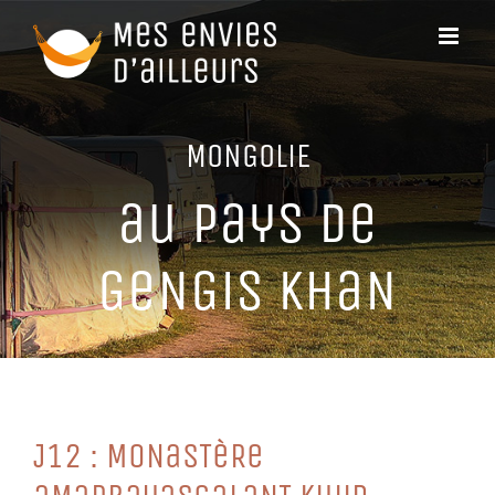
Passer
au
contenu
MoNGoLiE
au PayS De
GeNGiS KHaN
J12 : MoNaSTèRe