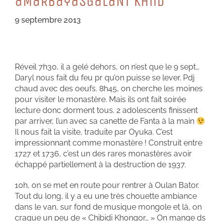
aMaRBayaSGaLaNT KHiiD
9 septembre 2013
Réveil 7h30, il a gelé dehors, on n’est que le 9 sept…
Daryl nous fait du feu pr qu’on puisse se lever. Pdj
chaud avec des oeufs. 8h45, on cherche les moines
pour visiter le monastère. Mais ils ont fait soirée
lecture donc dorment tous. 2 adolescents finissent
par arriver, l’un avec sa canette de Fanta à la main
Il nous fait la visite, traduite par Oyuka. C’est
impressionnant comme monastère ! Construit entre
1727 et 1736, c’est un des rares monastères avoir
échappé partiellement à la destruction de 1937.
10h, on se met en route pour rentrer à Oulan Bator.
Tout du long, il y a eu une très chouette ambiance
dans le van, sur fond de musique mongole et là, on
craque un peu de « Chibidi Khongor… » On mange ds