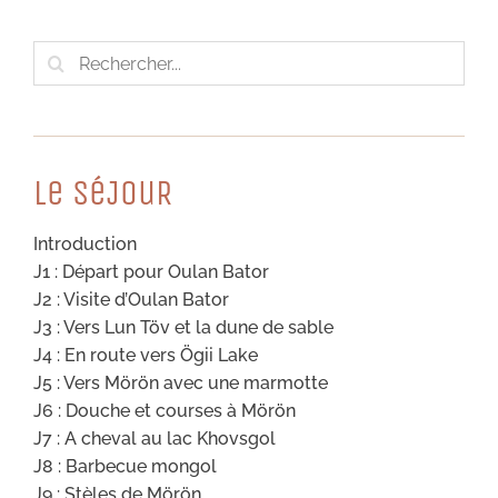
Rechercher:
Le SéJouR
Introduction
J1 : Départ pour Oulan Bator
J2 : Visite d’Oulan Bator
J3 : Vers Lun Töv et la dune de sable
J4 : En route vers Ögii Lake
J5 : Vers Mörön avec une marmotte
J6 : Douche et courses à Mörön
J7 : A cheval au lac Khovsgol
J8 : Barbecue mongol
J9 : Stèles de Mörön