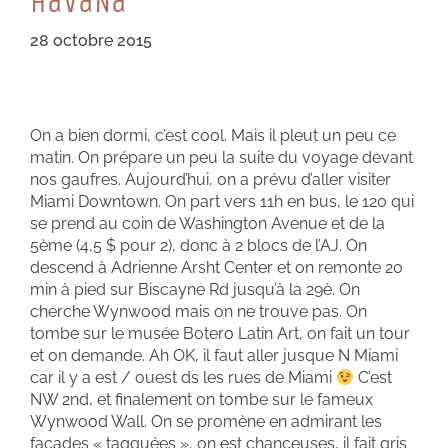
HaVaNa
28 octobre 2015
On a bien dormi, c’est cool. Mais il pleut un peu ce
matin. On prépare un peu la suite du voyage devant
nos gaufres. Aujourd’hui, on a prévu d’aller visiter
Miami Downtown. On part vers 11h en bus, le 120 qui
se prend au coin de Washington Avenue et de la
5ème (4,5 $ pour 2), donc à 2 blocs de l’AJ. On
descend à Adrienne Arsht Center et on remonte 20
min à pied sur Biscayne Rd jusqu’à la 29è. On
cherche Wynwood mais on ne trouve pas. On
tombe sur le musée Botero Latin Art, on fait un tour
et on demande. Ah OK, il faut aller jusque N Miami
car il y a est / ouest ds les rues de Miami
C’est
NW 2nd, et finalement on tombe sur le fameux
Wynwood Wall. On se promène en admirant les
façades « tagguées », on est chanceuses, il fait gris