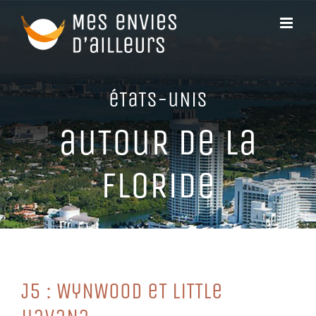
Passer
au
contenu
éTaTS-uNiS
auTouR De La
FLoRiDe
J5 : WyNWooD eT LiTTLe