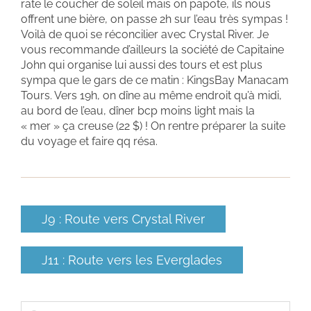
rate le coucher de soleil mais on papote, ils nous
offrent une bière, on passe 2h sur l’eau très sympas !
Voilà de quoi se réconcilier avec Crystal River. Je
vous recommande d’ailleurs la société de Capitaine
John qui organise lui aussi des tours et est plus
sympa que le gars de ce matin : KingsBay Manacam
Tours. Vers 19h, on dîne au même endroit qu’à midi,
au bord de l’eau, dîner bcp moins light mais la
« mer » ça creuse (22 $) ! On rentre préparer la suite
du voyage et faire qq résa.
J9 : Route vers Crystal River
J11 : Route vers les Everglades
Rechercher: