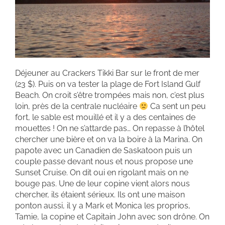
Déjeuner au Crackers Tikki Bar sur le front de mer
(23 $). Puis on va tester la plage de Fort Island Gulf
Beach. On croit s’être trompées mais non, c’est plus
loin, près de la centrale nucléaire
Ca sent un peu
fort, le sable est mouillé et il y a des centaines de
mouettes ! On ne s’attarde pas… On repasse à l’hôtel
chercher une bière et on va la boire à la Marina. On
papote avec un Canadien de Saskatoon puis un
couple passe devant nous et nous propose une
Sunset Cruise. On dit oui en rigolant mais on ne
bouge pas. Une de leur copine vient alors nous
chercher, ils étaient sérieux. Ils ont une maison
ponton aussi, il y a Mark et Monica les proprios,
Tamie, la copine et Capitain John avec son drône. On