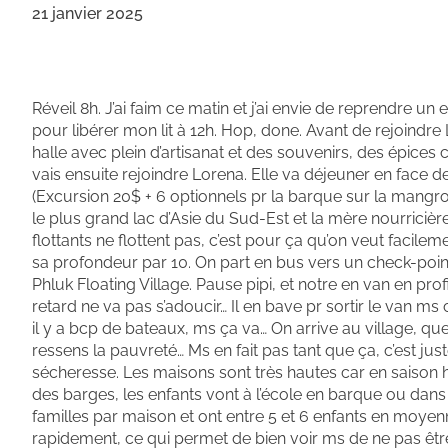
21 janvier 2025
Réveil 8h. J’ai faim ce matin et j’ai envie de reprendre un 
pour libérer mon lit à 12h. Hop, done. Avant de rejoindre 
halle avec plein d’artisanat et des souvenirs, des épices c
vais ensuite rejoindre Lorena. Elle va déjeuner en face 
(Excursion 20$ + 6 optionnels pr la barque sur la mangrov
le plus grand lac d’Asie du Sud-Est et la mère nourrici
flottants ne flottent pas, c’est pour ça qu’on veut facilemen
sa profondeur par 10. On part en bus vers un check-poin
Phluk Floating Village. Pause pipi, et notre en van en pro
retard ne va pas s’adoucir… Il en bave pr sortir le van m
il y a bcp de bateaux, ms ça va… On arrive au village, q
ressens la pauvreté… Ms en fait pas tant que ça, c’est ju
sécheresse. Les maisons sont très hautes car en saison 
des barges, les enfants vont à l’école en barque ou dans 
familles par maison et ont entre 5 et 6 enfants en moyenn
rapidement, ce qui permet de bien voir ms de ne pas être 