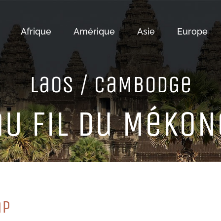
Afrique
Amérique
Asie
Europe
LaoS / CaMBoDGe
aU FiL Du MéKoN
aP