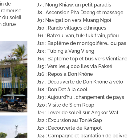
in de
J7 : Nong Khiaw, un petit paradis
re rameuse
J8 : Ascension Pha Daeng et massage
 du soleil
J9 : Navigation vers Muang Ngoi
n d’un.e
J10 : Rando villages ethniques
J11 : Bateau, van, tuk-tuk train, pfiou
J12 : Baptême de montgolfière… ou pas
J13 : Tubing à Vang Vieng
J14 : Baptême top et bus vers Vientiane
J15 : Vers les 4 000 îles via Paksé
J16 : Repos à Don Khône
J17 : Découverte de Don Khône à vélo
J18 : Don Det à la cool
J19 : Aujourd’hui, changement de pays
J20 : Visite de Siem Reap
J21 : Lever de soleil sur Angkor Wat
J22 : Excursion au Tonlé Sap
J23 : Découverte de Kampot
J24 : Campagne et plantation de poivre