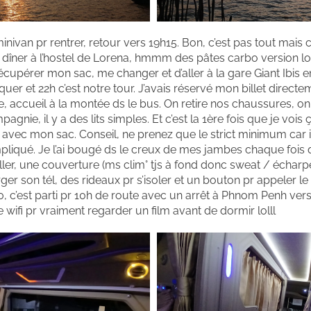
nivan pr rentrer, retour vers 19h15. Bon, c’est pas tout mais ce
 dîner à l’hostel de Lorena, hmmm des pâtes carbo version lo
écupérer mon sac, me changer et d’aller à la gare Giant Ibis e
rquer et 22h c’est notre tour. J’avais réservé mon billet directe
ute, accueil à la montée ds le bus. On retire nos chaussures, o
gnie, il y a des lits simples. Et c’est la 1ère fois que je vois 
e avec mon sac. Conseil, ne prenez que le strict minimum car il
pliqué. Je l’ai bougé ds le creux de mes jambes chaque fois 
eiller, une couverture (ms clim° tjs à fond donc sweat / écharp
ger son tél, des rideaux pr s’isoler et un bouton pr appeler l
h30, c’est parti pr 10h de route avec un arrêt à Phnom Penh ver
e wifi pr vraiment regarder un film avant de dormir lolll