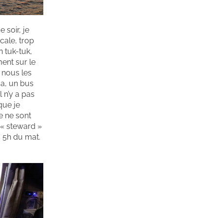
 soir, je
cale, trop
n tuk-tuk,
ment sur le
n nous les
ça, un bus
 n’y a pas
que je
e ne sont
e « steward »
s 5h du mat.