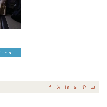
 Kampot
Facebook
X
LinkedIn
WhatsApp
Pinterest
Email