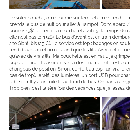
Le soleil couché, on retourne sur terre et on reprend le mi
prends le bus de nuit pour aller à Kampot. Donc apéro /
bonnes (5$). Je rentre à mon hôtel à 21h15, le temps de r
elle n’est pas loin (2$). Le bus d’avant est en train d’emba
site Giant Ibis (25 €). Le service est top : bagages en so
rend ds un sac et on nous indique les lits. Avec cette compa
qu’avec de vrais lits. Ma couchette est en haut, je grimp
bcp de place et caser un sac à dos, même petit, est com
changeais de position. Sinon, confort au top : un vrai or
pas de trop), le wifi, des lumières, un port USB pour char
si besoin. Il y a un toilette au fond du bus. On part à 22
Trop bien, c’est la 1ère fois des vacances que j’ai assez d