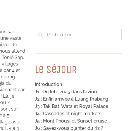
Rechercher:
 mon sac
, une vaste
ai vu… Je
 nous attend
c Tonlé Sap,
 villages
Le SéJouR
e par 4 et
Kampong
éjà du
Introduction
sionnant car
J1 : On fête 2025 dans l’avion
 Là, je
J2 : Enfin arrivée à Luang Prabang
eau /
J3 : Tak Bat, Wats et Royal Palace
 sont sur
J4 : Cascades et night markets
t à 5
J5 : Mont Phousi et Sunset cruise
illage asse
 Il y a 3
J6 : Savez-vous planter du riz ?