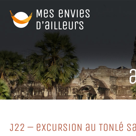
Passer
au
contenu
J22 – eXCuRSioN au ToNLé S