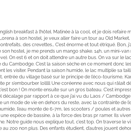
english breakfast à l’hôtel. Matinée à la cool, et je dois refaire
Lorena à son hostel, je veux aller faire un tour au Old Market
ontrefaits, des crevettes… C’est énorme et tout étriqué. Bon, j’
de son hostel, je me prends un mango shake. 14h, un mini-van
e). On est 6 et on doit attendre un autre bus. On va sur le la
ère du Cambodge. C’est la saison sèche en ce moment donc les
t les visiter. Pendant la saison humide, le lac multiplie sa taill
t, entrée du village basé sur le principe de l’éco-tourisme, 
fite pr s’embourber lolllll Une coréenne avec nous qui râlait d
s c’est bon ! On monte ensuite sur un gros bateau. C’est impres
uel décalage par rapport à ce que j’ai vu du Laos / Cambodge !
ste un mode de vie en dehors du reste, avec la contrainte de l’
humide, l’eau monte de 6-7m, les scooters / poules et autres
une espèce de bassine, à la force des bras pr ramer. Ils viven
e. Notre guide nous explique tout, c’est top. On traverse le v
au zoo non plus. Des enfants étudient, d’autres jouent dehors.