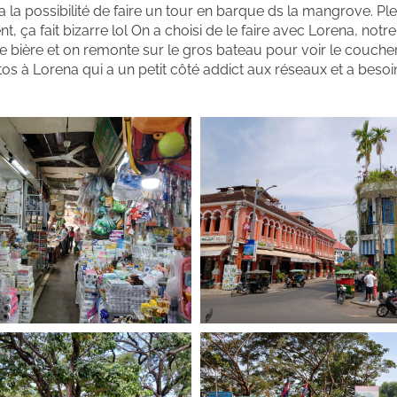
a la possibilité de faire un tour en barque ds la mangrove. Ple
ça fait bizarre lol On a choisi de le faire avec Lorena, not
 bière et on remonte sur le gros bateau pour voir le coucher
tos à Lorena qui a un petit côté addict aux réseaux et a besoi