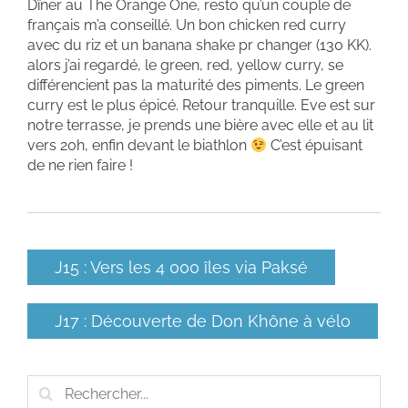
Dîner au The Orange One, resto qu’un couple de
français m’a conseillé. Un bon chicken red curry
avec du riz et un banana shake pr changer (130 KK).
alors j’ai regardé, le green, red, yellow curry, se
différencient pas la maturité des piments. Le green
curry est le plus épicé. Retour tranquille. Eve est sur
notre terrasse, je prends une bière avec elle et au lit
vers 20h, enfin devant le biathlon
C’est épuisant
de ne rien faire !
J15 : Vers les 4 000 îles via Paksé
J17 : Découverte de Don Khône à vélo
Rechercher: