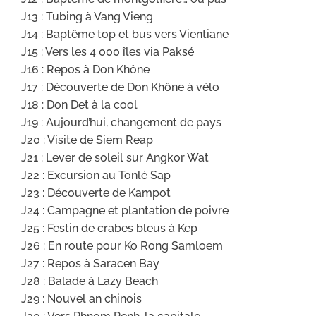
J13 : Tubing à Vang Vieng
J14 : Baptême top et bus vers Vientiane
J15 : Vers les 4 000 îles via Paksé
J16 : Repos à Don Khône
J17 : Découverte de Don Khône à vélo
J18 : Don Det à la cool
J19 : Aujourd’hui, changement de pays
J20 : Visite de Siem Reap
J21 : Lever de soleil sur Angkor Wat
J22 : Excursion au Tonlé Sap
J23 : Découverte de Kampot
J24 : Campagne et plantation de poivre
J25 : Festin de crabes bleus à Kep
J26 : En route pour Ko Rong Samloem
J27 : Repos à Saracen Bay
J28 : Balade à Lazy Beach
J29 : Nouvel an chinois