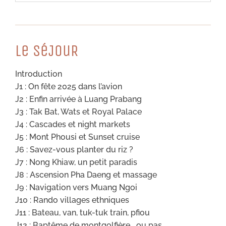
Le SéJouR
Introduction
J1 : On fête 2025 dans l’avion
J2 : Enfin arrivée à Luang Prabang
J3 : Tak Bat, Wats et Royal Palace
J4 : Cascades et night markets
J5 : Mont Phousi et Sunset cruise
J6 : Savez-vous planter du riz ?
J7 : Nong Khiaw, un petit paradis
J8 : Ascension Pha Daeng et massage
J9 : Navigation vers Muang Ngoi
J10 : Rando villages ethniques
J11 : Bateau, van, tuk-tuk train, pfiou
J12 : Baptême de montgolfière… ou pas