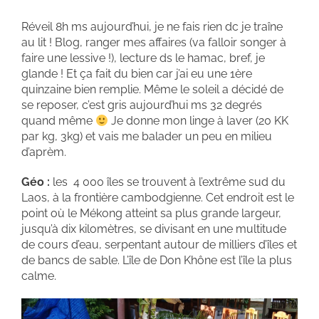
Réveil 8h ms aujourd’hui, je ne fais rien dc je traîne
au lit ! Blog, ranger mes affaires (va falloir songer à
faire une lessive !), lecture ds le hamac, bref, je
glande ! Et ça fait du bien car j’ai eu une 1ère
quinzaine bien remplie. Même le soleil a décidé de
se reposer, c’est gris aujourd’hui ms 32 degrés
quand même
Je donne mon linge à laver (20 KK
par kg, 3kg) et vais me balader un peu en milieu
d’aprèm.
Géo :
les 4 000 îles se trouvent à l’extrême sud du
Laos, à la frontière cambodgienne. Cet endroit est le
point où le Mékong atteint sa plus grande largeur,
jusqu’à dix kilomètres, se divisant en une multitude
de cours d’eau, serpentant autour de milliers d’îles et
de bancs de sable. L’île de Don Khône est l’île la plus
calme.