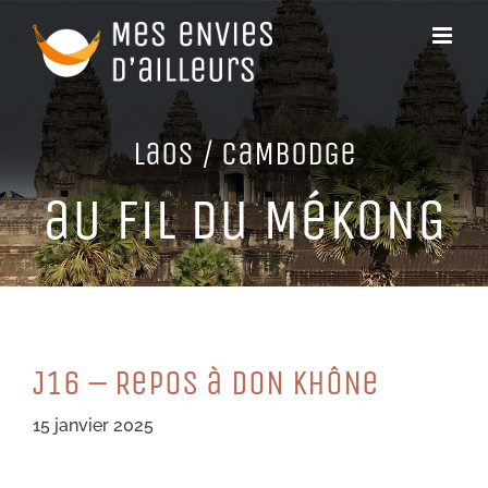
Passer
au
contenu
LaoS / CaMBoDGe
aU FiL Du MéKoNG
J16 – RePoS à DoN KHôNe
15 janvier 2025