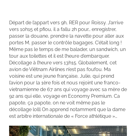
Départ de l’appart vers 9h, RER pour Roissy. J’arrive
vers 10h15 et pfiou, il a fallu 2h pour… enregistrer,
passer la douane, prendre la navette pour aller aux
portes M, passer le contrôle bagages. C’était long !
Même pas le temps de me balader, un sandwich, un
tour aux toilettes et il est l’heure d’embarquer.
Décollage à l’heure vers 13h15. Globalement, cet
avion de Viêtnam Airlines n’est pas foufou. Ma
voisine est une jeune française, Julie, qui prend
l’avion pour la 1ère fois et nous rejoint une franco-
vietnamienne de 67 ans qui voyage avec sa mère de
92 ans qui elle, voyage en Economy Premium. Ca
papote, ça papote, on ne voit même pas le
décollage lolll On apprend notamment que la dame
est arbitre internationale de « Force athlétique »…