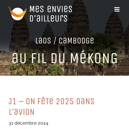
Passer
au
contenu
LaoS / CaMBoDGe
aU FiL Du MéKoNG
J1 – oN FêTe 2025 DaNS
L’aVioN
31 décembre 2024