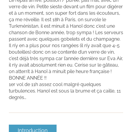
Le repas arrive, poisson / purée, pas mal, avec un
verre de vin. Petite sieste devant un film pour digérer
et à un moment, son super fort dans les écouteurs,
ça me réveille. Il est 18h à Paris, on survole le
Turkménistan, il est minuit à Hanoï donc c’est une
chanson de Bonne année, trop sympa ! Les serveurs
passent avec quelques gobelets et du champagne.
Il n’y en a plus pour nos rangées (il n’y avait que 4-5
bouteilles) donc on se contente d’un verre de vin,
c’est déjà très sympa car l’année dernière sur Eva Air,
il n’y avait absolument rien eu. Cerise sur le gâteau,
on atterrit à Hanoï à minuit pile heure française !
BONNE ANNÉE !!
1er vol de 11h assez cool malgré quelques
turbulences. Hanoï est sous la brume et ça caille, 11
degrés…
Introduction